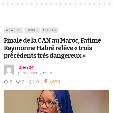
A LA UNE
SPORT
SPORTS
Finale de la CAN au Maroc, Fatimé
Raymonne Habré relève « trois
précédents très dangereux »
thies24
05/07/2026 2:12 PM
0
0
0
1,609