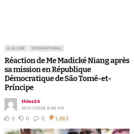
A LA UNE
INTERNATIONAL
Réaction de Me Madické Niang après
sa mission en République
Démocratique de São Tomé-et-
Príncipe
thies24
05/07/2026 9:49 PM
0
0
0
1,863