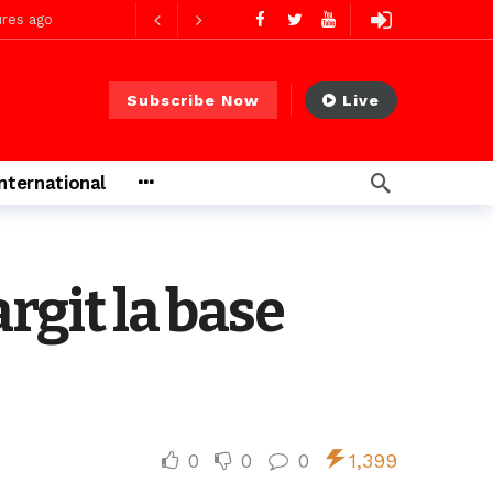
res ago
Subscribe Now
Live
res ago
International
 PS)
2 jours ago
rs ago
rgit la base
0
0
0
1,399