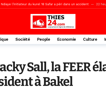
Ndiaye l’initiateur du kurel 18 Safar a péri dans un accident
22 heu
daam, sécurité, eau, au coeur des priorités
22 heures ago
ne, le Comité d’organisation dévoile ses priorités
22 heures ago
uène Nimzath Thiès, mesures annoncées pour une réussite
22 heu
Malick Sy reçoit ses premiers malades lundi 10 Août
2 jours ago
tique
Société
People
Economie
Culture
tive sénégalaise ne peut se réduire au seul libéralisme (Lamine Diouck
, l’appel du Khalif Général
2 jours ago
r Mame El Hadji décline ses priorités devant le Gouverneur
2 jou
cky Sall, la FEER éla
porté 9.651 passagers, l’équivalent de 600 minibus
14 heures ago
sident à Bakel