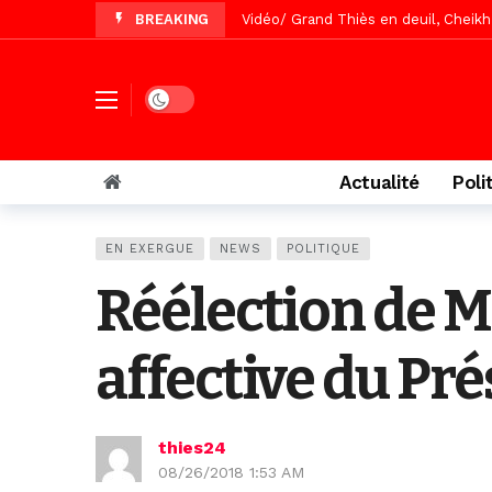
BREAKING
Vidéo/ Grand Thiès en deuil, Cheikh 
Vidéo/Gamou Bakhdad chez Boroom N
Vidéo/Magal Serigne Abdoulaye Yakhi
Dark mode
Vidéo/Chérif Nehma Aïdara Diamag
Tivaouane/L’hôpital Seydi El Hadji 
Actualité
Poli
Recomposition politique : l’alterna
Vidéo/ Gamou de Keur Mame El Hadji
EN EXERGUE
NEWS
POLITIQUE
Vidéo/ Préparation Gamou 2026, Keu
Réélection de Ma
Vidéo/ Magal 2026, le train a trans
affective du Pré
thies24
08/26/2018 1:53 AM