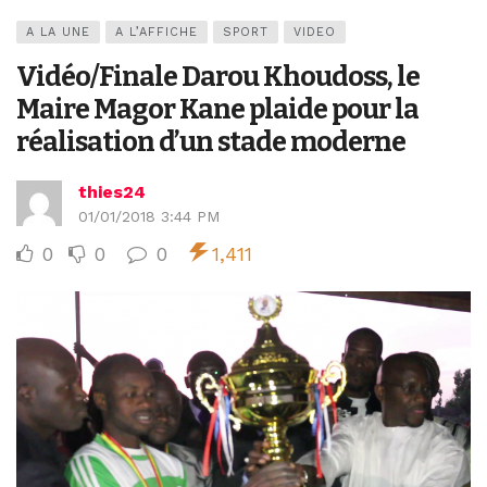
A LA UNE
A L’AFFICHE
SPORT
VIDEO
Vidéo/Finale Darou Khoudoss, le
Maire Magor Kane plaide pour la
réalisation d’un stade moderne
thies24
01/01/2018 3:44 PM
0
0
0
1,411