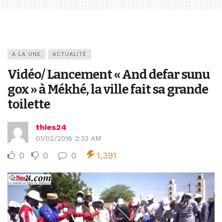
A LA UNE
ACTUALITÉ
Vidéo/ Lancement « And defar sunu
gox » à Mékhé, la ville fait sa grande
toilette
thies24
01/02/2018 2:33 AM
0
0
0
1,391