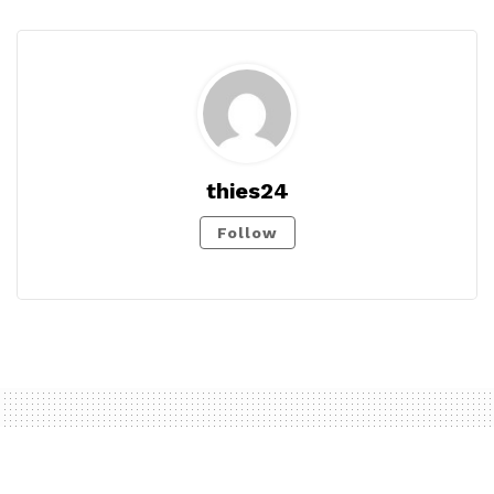
thies24
Follow