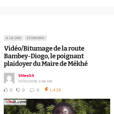
A LA UNE
ECONOMIE
Vidéo/Bitumage de la route
Bambey-Diogo, le poignant
plaidoyer du Maire de Mékhé
thies24
01/02/2018 2:48 AM
0
0
0
1,438