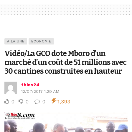
A LA UNE
ECONOMIE
Vidéo/La GCO dote Mboro d’un
marché d’un coût de 51 millions avec
30 cantines construites en hauteur
thies24
12/07/2017 1:29 AM
0
0
0
1,393