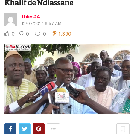
Khalif de Ndiassane
thies24
12/07/2017 9:57 AM
0
0
0
1,390