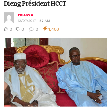
Dieng Président HCCT
thies24
12/07/2017 1:57 AM
0
0
0
1,400