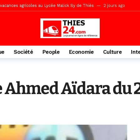
acances agricoles au Lycée Malick Sy de Thiès
2 jours ago
» (Par Moustapha SAMB Responsable de la formation doctorale au Cesti)
te des bénéficiaires de non-lieu et des prévenus renvoyés en procès
porté 9.651 passagers, l’équivalent de 600 minibus
2 jours ago
gare de Thiès, du dernier train en provenance de Touba
2 jours ago
ue
Société
People
Economie
Culture
Int
Ndiaye l’initiateur du kurel 18 Safar a péri dans un accident
3 jour
daam, sécurité, eau, au coeur des priorités
3 jours ago
IGUINCHOR REK » au parti KIIRAY – Les Patriotes Républicains
10
e Ahmed Aïdara du 