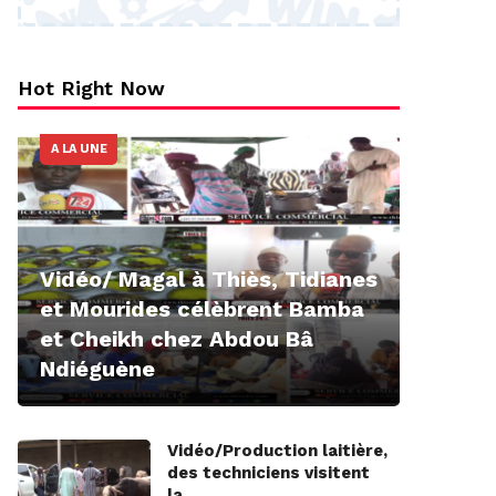
Hot Right Now
A LA UNE
Vidéo/ Magal à Thiès, Tidianes
et Mourides célèbrent Bamba
et Cheikh chez Abdou Bâ
Ndiéguène
Vidéo/Production laitière,
des techniciens visitent
la…