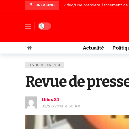
BREAKING
Vidéo/Une première, lancement de v
« Le Parti, la Patrie et la Nation 
Affaire Pape Cheikh Diallo : La lis
Dark mode
Vidéo/ Magal 2026, le train a trans
Vidéo/ L’arrivée spectaculaire à la 
Actualité
Politiq
Vidéo/ Grand Thiès en deuil, Cheikh 
Vidéo/Gamou Bakhdad chez Boroom N
REVUE DE PRESSE
Adhésion du Mouvement citoyen « Z
Revue de press
thies24
03/27/2018 9:50 AM