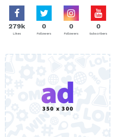
279k
0
0
0
Likes
Followers
Followers
Subscribers