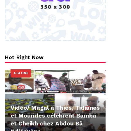
Hot Right Now
A LA UNE
Vidéo/ Magal à Thiès, Tidianes
et Mourides célèbrent Bamba
et Cheikh chez Abdou Bâ