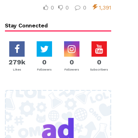
0
0
0
1,391
Stay Connected
279k
0
0
0
Likes
Followers
Followers
Subscribers