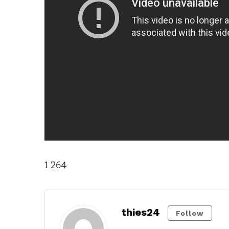
1 264
thies24
Follow