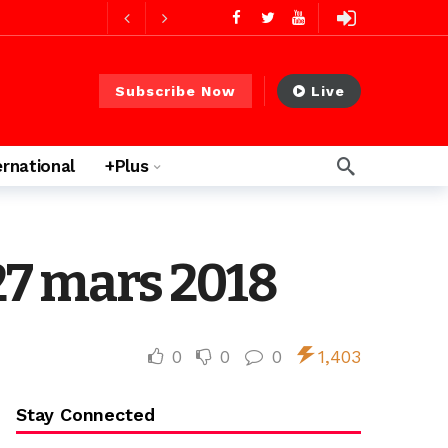
2 jours ago
2 jours ago
Subscribe Now
Live
ernational
+Plus
s ago
 heures ago
27 mars 2018
0
0
0
1,403
Stay Connected