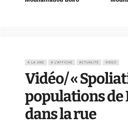
A LA UNE
A L’AFFICHE
ACTUALITÉ
VIDEO
Vidéo/ « Spoliat
populations de
dans la rue