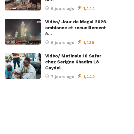
6 jours ago
1,444
Vidéo/ Jour de Magal 2026,
ambiance et recueillement
à…
6 jours ago
1,439
Vidéo/ Matinale 18 Safar
chez Serigne Khadim Lô
Gaydel
7 jours ago
1,442