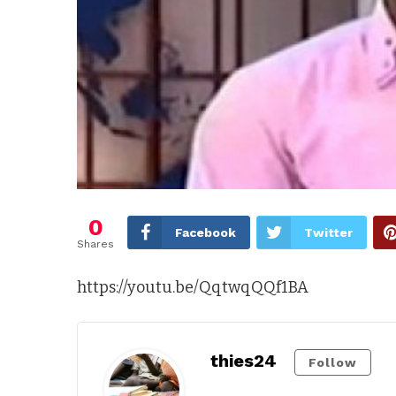
0
Facebook
Twitter
Shares
https://youtu.be/QqtwqQQf1BA
thies24
Follow