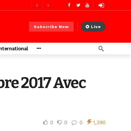
2 jours ago
Subscribe Now
Live
2 jours ago
International
s ago
bre 2017 Avec
 heures ago
0
0
0
1,390