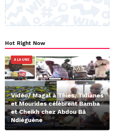
Hot Right Now
A LA UNE
Vidéo/ Magal à Thiès, Tidianes
et Mourides célèbrent Bamba
et Cheikh chez Abdou Bâ
Ndiéguène