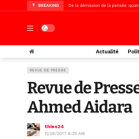
BREAKING
Autoroute Dakar-Saint Louis, les r
Vidéo/Une première, lancement de v
« Le Parti, la Patrie et la Nation 
Dark mode
Affaire Pape Cheikh Diallo : La lis
Vidéo/ Magal 2026, le train a trans
Actualité
Poli
Vidéo/ L’arrivée spectaculaire à la 
Vidéo/ Grand Thiès en deuil, Cheikh 
REVUE DE PRESSE
Vidéo/Gamou Bakhdad chez Boroom N
Revue de Presse
Adhésion du Mouvement citoyen « Z
Ahmed Aidara
thies24
11/28/2017 6:35 AM