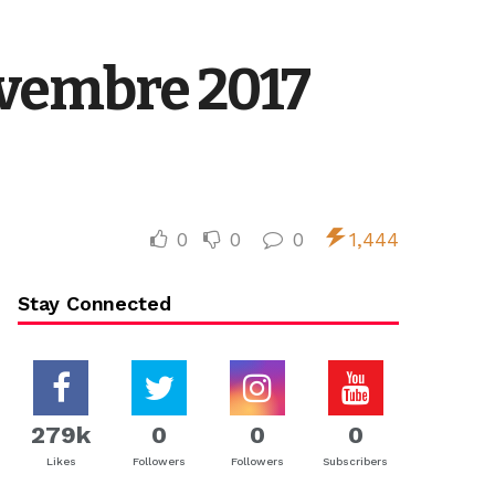
ovembre 2017
0
0
0
1,444
Stay Connected
279k
0
0
0
Likes
Followers
Followers
Subscribers