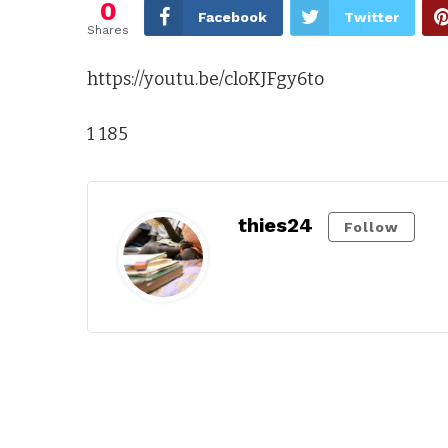
0
Facebook
Twitter
Shares
https://youtu.be/cloKJFgy6to
1 185
thies24
Follow