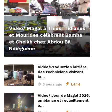
Vidéo/ Magal à Thiès, Tidianes
et Mourides célèbrent Bamba
et Cheikh chez Abdou Bâ
Ndiéguène
Vidéo/Production laitière,
des techniciens visitent
la…
6 jours ago
1,444
Vidéo/ Jour de Magal 2026,
ambiance et recueillement
à…