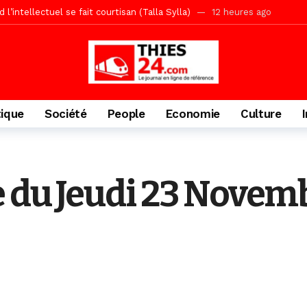
écriminations des populations de Pambal
1 jour ago
acances agricoles au Lycée Malick Sy de Thiès
2 jours ago
» (Par Moustapha SAMB Responsable de la formation doctorale au Cesti)
te des bénéficiaires de non-lieu et des prévenus renvoyés en procès
porté 9.651 passagers, l’équivalent de 600 minibus
2 jours ago
tique
Société
People
Economie
Culture
gare de Thiès, du dernier train en provenance de Touba
2 jours ago
Ndiaye l’initiateur du kurel 18 Safar a péri dans un accident
3 jour
daam, sécurité, eau, au coeur des priorités
3 jours ago
 du Jeudi 23 Novem
IGUINCHOR REK » au parti KIIRAY – Les Patriotes Républicains
12