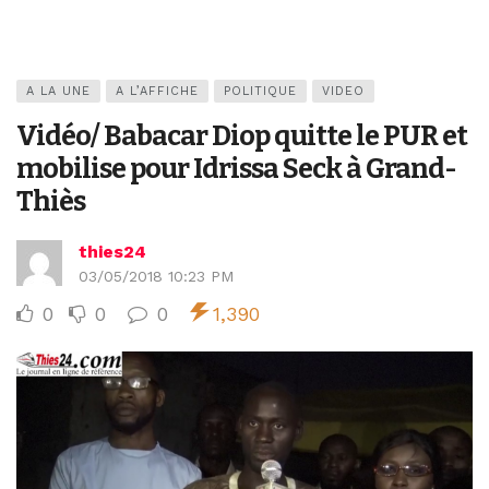
A LA UNE
A L’AFFICHE
POLITIQUE
VIDEO
Vidéo/ Babacar Diop quitte le PUR et
mobilise pour Idrissa Seck à Grand-
Thiès
thies24
03/05/2018 10:23 PM
0
0
0
1,390