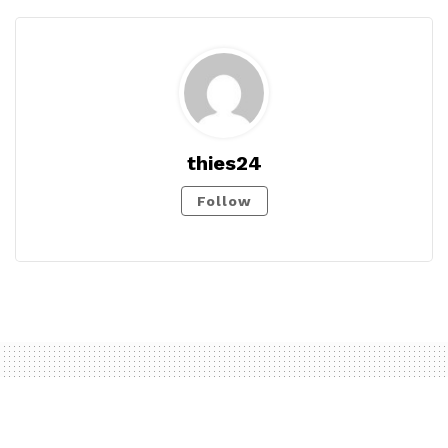
thies24
Follow