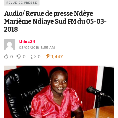
REVUE DE PRESSE
Audio/ Revue de presse Ndèye
Marième Ndiaye Sud FM du 05-03-
2018
thies24
03/05/2018 8:55 AM
0
0
0
1,447