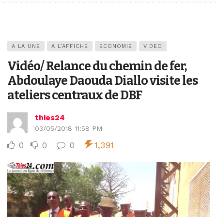
A LA UNE
A L’AFFICHE
ECONOMIE
VIDEO
Vidéo/ Relance du chemin de fer,
Abdoulaye Daouda Diallo visite les
ateliers centraux de DBF
thies24
03/05/2018 11:58 PM
0
0
0
1,391