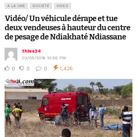
A LA UNE
SOCIÉTÉ
VIDEO
Vidéo/ Un véhicule dérape et tue
deux vendeuses à hauteur du centre
de pesage de Ndiakhaté Ndiassane
thies24
03/05/2018 10:56 PM
0
0
0
1,426