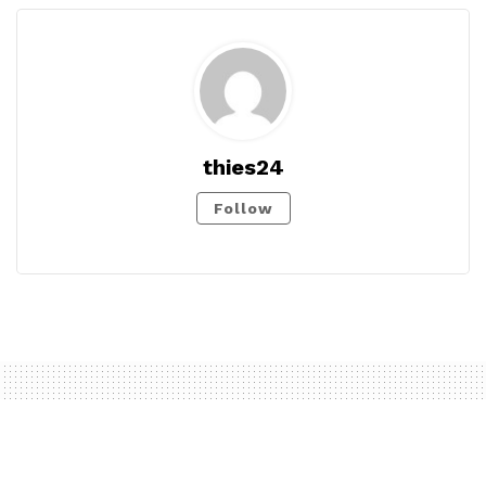
thies24
Follow