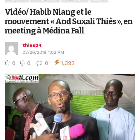
Vidéo/ Habib Niang et le
mouvement « And Suxali Thiès », en
meeting à Médina Fall
thies24
02/26/2018 1:02 AM
0
0
0
1,392