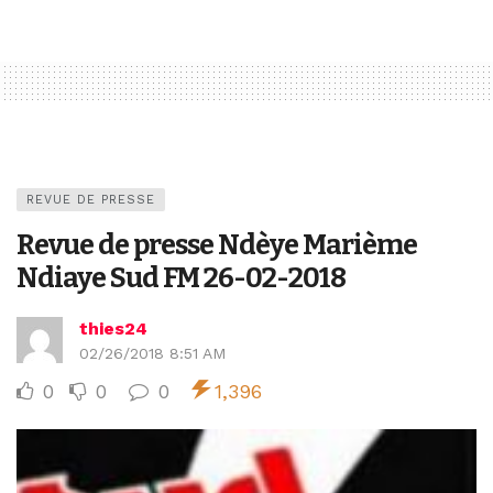
REVUE DE PRESSE
Revue de presse Ndèye Marième
Ndiaye Sud FM 26-02-2018
thies24
02/26/2018 8:51 AM
0
0
0
1,396