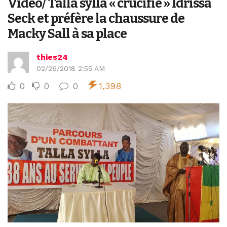
Vidéo/ Talla sylla « crucifie » Idrissa
Seck et préfère la chaussure de
Macky Sall à sa place
thies24
02/26/2018 2:55 AM
0
0
0
1,398