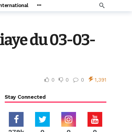
International
iaye du 03-03-
0
0
0
1,391
Stay Connected
279k
0
0
0