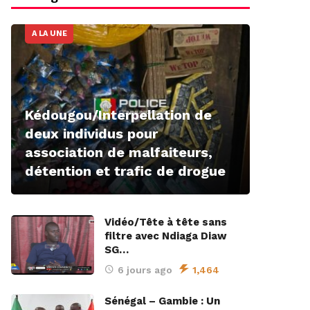
A LA UNE
Kédougou/Interpellation de
deux individus pour
association de malfaiteurs,
détention et trafic de drogue
Vidéo/Tête à tête sans
filtre avec Ndiaga Diaw
SG…
6 jours ago
1,464
Sénégal – Gambie : Un