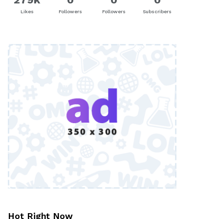
Likes
Followers
Followers
Subscribers
Hot Right Now