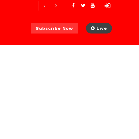
es ago
 PS)
22 heures ago
Subscribe Now
Live
ures ago
urs ago
e ago