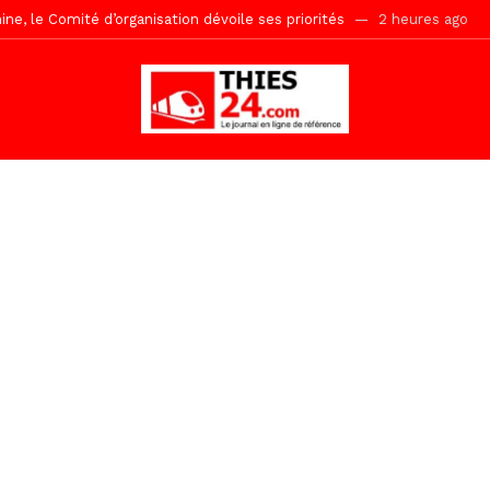
uène Nimzath Thiès, mesures annoncées pour une réussite
2 heur
Malick Sy reçoit ses premiers malades lundi 10 Août
17 heures ago
tive sénégalaise ne peut se réduire au seul libéralisme (Lamine Diouck
, l’appel du Khalif Général
23 heures ago
r Mame El Hadji décline ses priorités devant le Gouverneur
24 he
 2026 avec Mouhamadou Boiro
2 jours ago
e, 100 adolescents outillés dans le Boot Camp JAVA de Mboro
2 jo
Ndiaye l’initiateur du kurel 18 Safar a péri dans un accident
1 heur