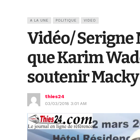
A LA UNE
POLITIQUE
VIDEO
Vidéo/ Serigne 
que Karim Wade 
soutenir Macky 
thies24
03/03/2018 3:01 AM