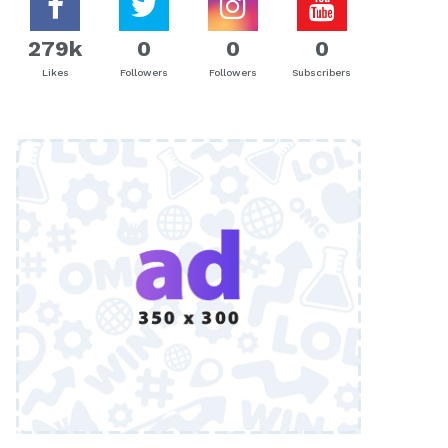
279k
0
0
0
Likes
Followers
Followers
Subscribers