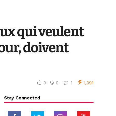
ux qui veulent
our, doivent
0
0
1
1,391
Stay Connected