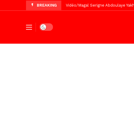
BREAKING
Vidéo/Chérif Nehma Aïdara Diamag
Tivaouane/L’hôpital Seydi El Hadji 
Recomposition politique : l’alterna
Dark mode
Vidéo/ Gamou de Keur Mame El Hadji
Vidéo/ Préparation Gamou 2026, Keu
Vidéo/ Revue de presse du 5 Août
Vidéo/ Contre la violence numériqu
Vidéo/ Grand Thiès en deuil, Cheikh 