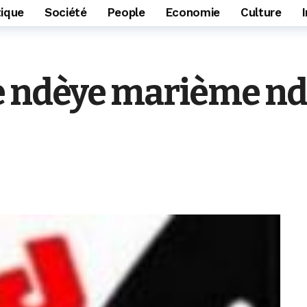
tique
Société
People
Economie
Culture
e ndèye marième nd