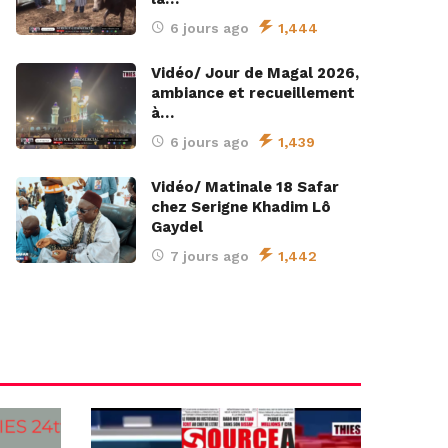
6 jours ago
1,444
Vidéo/ Jour de Magal 2026,
ambiance et recueillement
à…
6 jours ago
1,439
Vidéo/ Matinale 18 Safar
chez Serigne Khadim Lô
Gaydel
7 jours ago
1,442