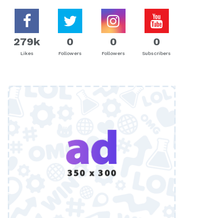
279k
0
0
0
Likes
Followers
Followers
Subscribers