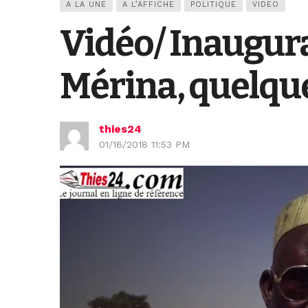
A LA UNE
A L’AFFICHE
POLITIQUE
VIDEO
Vidéo/ Inaugura
Mérina, quelque
thies24
01/16/2018 11:53 PM