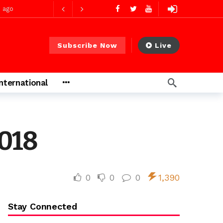
s ago
 heures ago
Subscribe Now
Live
International
2018
0
0
0
1,390
Stay Connected