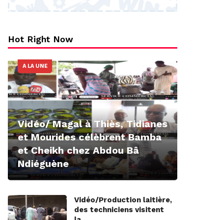
Hot Right Now
A LA UNE
Vidéo/ Magal à Thiès, Tidianes
et Mourides célèbrent Bamba
et Cheikh chez Abdou Bâ
Ndiéguène
Vidéo/Production laitière,
des techniciens visitent
la…