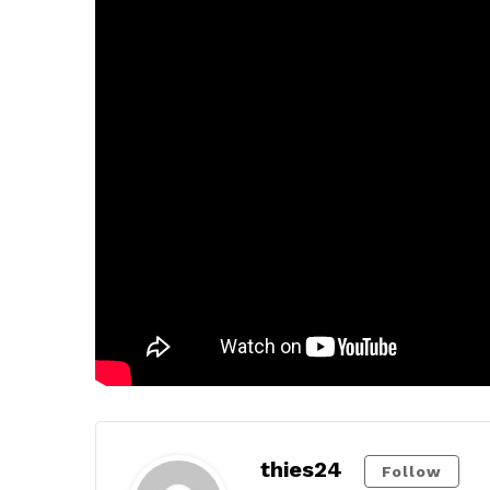
thies24
Follow