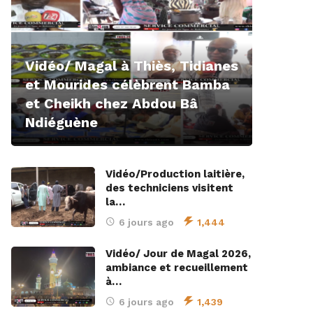
Vidéo/ Magal à Thiès, Tidianes
et Mourides célèbrent Bamba
et Cheikh chez Abdou Bâ
Ndiéguène
Vidéo/Production laitière,
des techniciens visitent
la…
6 jours ago
1,444
Vidéo/ Jour de Magal 2026,
ambiance et recueillement
à…
6 jours ago
1,439