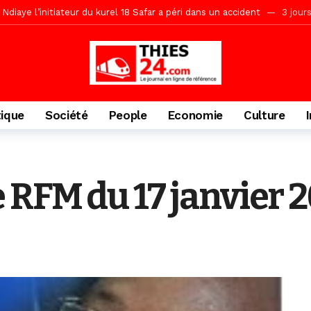
Ndiaye l’initiateur du kurel 18 Safar a péri dans un accident
3 jour
daam, sécurité, eau, au coeur des priorités
3 jours ago
IGUINCHOR REK » au parti KIIRAY – Les Patriotes Républicains
12
tique
Société
People
Economie
Culture
 RFM du 17 janvier 