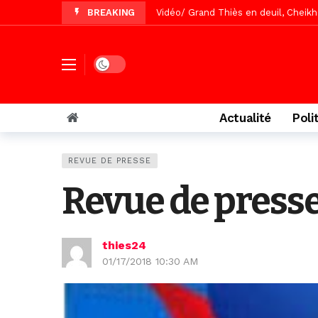
BREAKING
Vidéo/ Grand Thiès en deuil, Cheikh 
Vidéo/Gamou Bakhdad chez Boroom N
Adhésion du Mouvement citoyen « Z
Dark mode
Actualité
Poli
REVUE DE PRESSE
Revue de presse
thies24
01/17/2018 10:30 AM