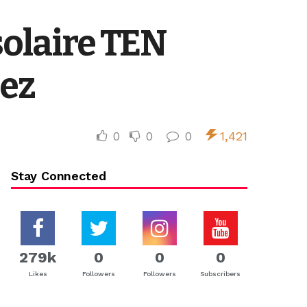
solaire TEN
dez
0
0
0
1,421
Stay Connected
279k
0
0
0
Likes
Followers
Followers
Subscribers