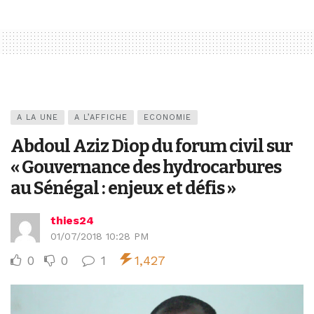
A LA UNE
A L’AFFICHE
ECONOMIE
Abdoul Aziz Diop du forum civil sur
« Gouvernance des hydrocarbures
au Sénégal : enjeux et défis »
thies24
01/07/2018 10:28 PM
0
0
1
1,427