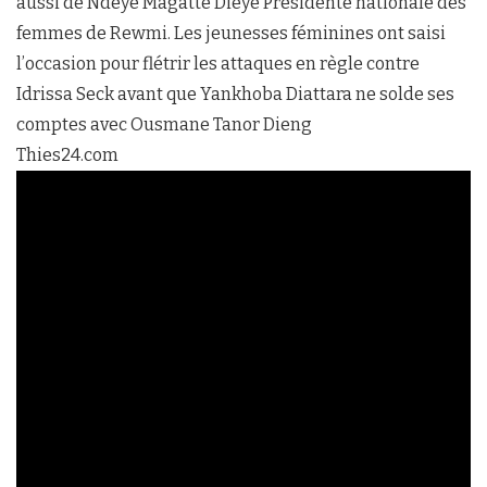
aussi de Ndèye Magatte Dièye Présidente nationale des
femmes de Rewmi. Les jeunesses féminines ont saisi
l’occasion pour flétrir les attaques en règle contre
Idrissa Seck avant que Yankhoba Diattara ne solde ses
comptes avec Ousmane Tanor Dieng
Thies24.com