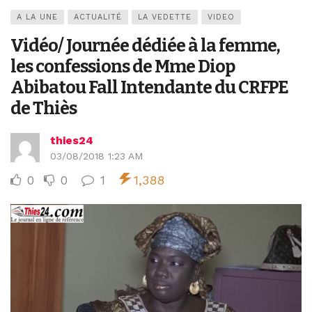
A LA UNE
ACTUALITÉ
LA VEDETTE
VIDEO
Vidéo/ Journée dédiée à la femme,
les confessions de Mme Diop
Abibatou Fall Intendante du CRFPE
de Thiès
thies24
03/08/2018 1:23 AM
0
0
1
1,388