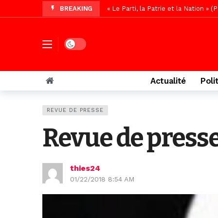
BREAKING
« Le Parti, la Patrie et la Nation 
Affaire Pape Cheikh Diallo : La lis
Vidéo/ Magal 2026, le train a trans
Dark mode
Vidéo/ L’arrivée spectaculaire à la 
Vidéo/ Grand Thiès en deuil, Cheikh 
Actualité
Poli
Vidéo/Gamou Bakhdad chez Boroom N
Vidéo/Magal Serigne Abdoulaye Yakhi
REVUE DE PRESSE
Vidéo/Chérif Nehma Aïdara Diamag
Revue de presse
Autoroute Dakar-Saint Louis, les r
thies24
01/22/2018 8:54 AM