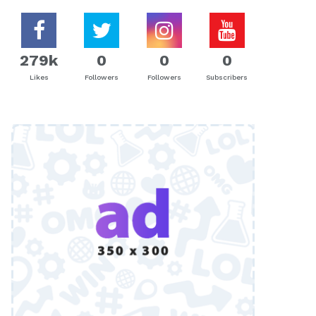
279k
0
0
0
Likes
Followers
Followers
Subscribers