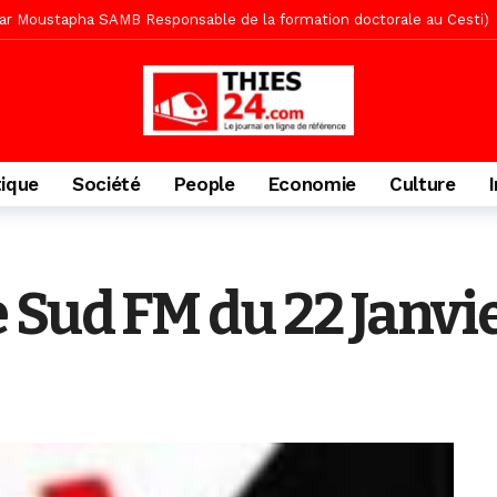
» (Par Moustapha SAMB Responsable de la formation doctorale au Cesti)
te des bénéficiaires de non-lieu et des prévenus renvoyés en procès
porté 9.651 passagers, l’équivalent de 600 minibus
1 jour ago
gare de Thiès, du dernier train en provenance de Touba
2 jours ago
Ndiaye l’initiateur du kurel 18 Safar a péri dans un accident
2 jour
tique
Société
People
Economie
Culture
daam, sécurité, eau, au coeur des priorités
2 jours ago
ne, le Comité d’organisation dévoile ses priorités
2 jours ago
uène Nimzath Thiès, mesures annoncées pour une réussite
2 jour
 Sud FM du 22 Janvi
écriminations des populations de Pambal
12 heures ago