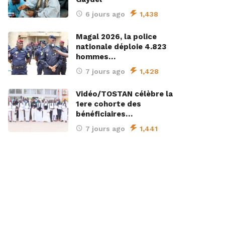
6 jours ago
1,438
Magal 2026, la police
nationale déploie 4.823
hommes…
7 jours ago
1,428
Vidéo/TOSTAN célèbre la
1ere cohorte des
bénéficiaires…
7 jours ago
1,441