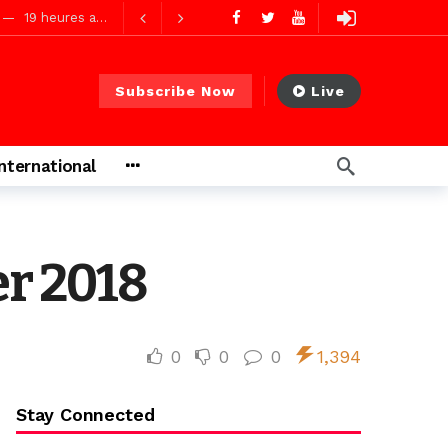
19 heures ago
19 heures ago
Subscribe Now
Live
s ago
International
s ago
er 2018
0
0
0
1,394
Stay Connected