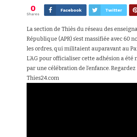
0
Facebook
Twitter
Shares
La section de Thiès du réseau des enseignan
République (APR) s’est massifiée avec 60 no
les ordres, qui militaient auparavant au P
L’AG pour officialiser cette adhésion a é
par une célébration de l’enfance. Regardez
Thies24.com