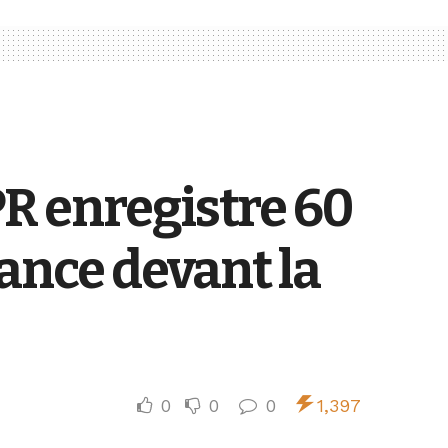
R enregistre 60
fance devant la
0
0
0
1,397