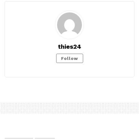
thies24
Follow