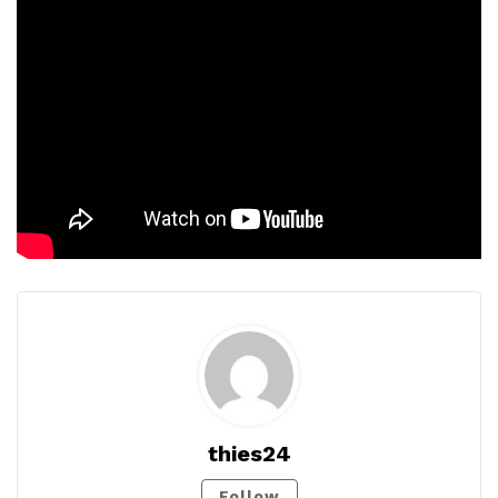
thies24
Follow