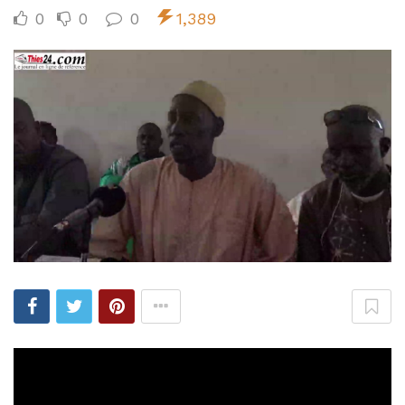
0
0
0
1,389