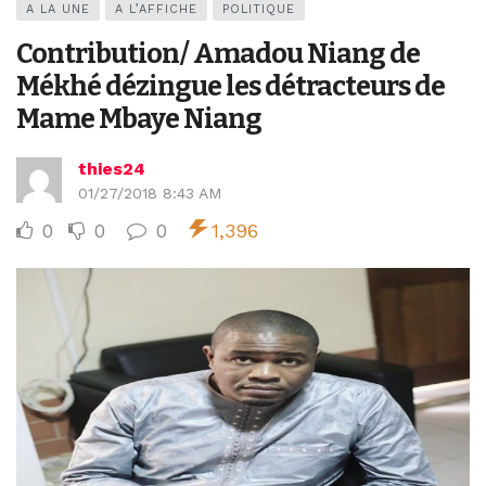
A LA UNE
A L’AFFICHE
POLITIQUE
Contribution/ Amadou Niang de
Mékhé dézingue les détracteurs de
Mame Mbaye Niang
thies24
01/27/2018 8:43 AM
0
0
0
1,396