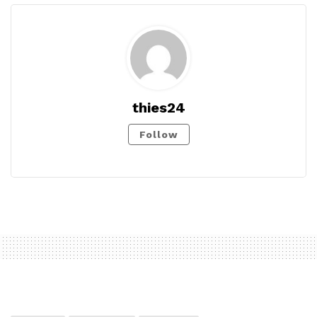
thies24
Follow