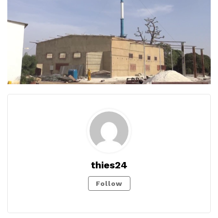
thies24
Follow