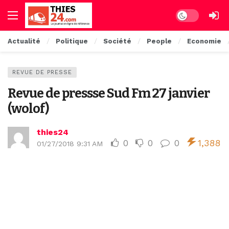
Dark mode
Actualité
Politique
Société
People
Economie
REVUE DE PRESSE
Revue de pressse Sud Fm 27 janvier
(wolof)
thies24
0
0
0
1,388
01/27/2018 9:31 AM