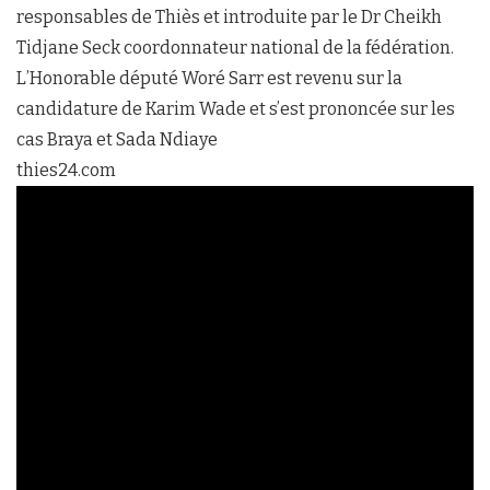
responsables de Thiès et introduite par le Dr Cheikh
Tidjane Seck coordonnateur national de la fédération.
L’Honorable député Woré Sarr est revenu sur la
candidature de Karim Wade et s’est prononcée sur les
cas Braya et Sada Ndiaye
thies24.com