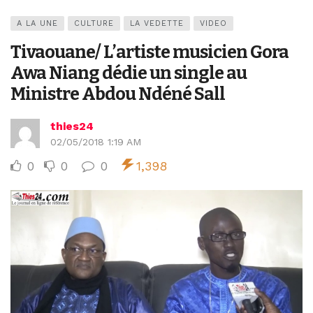
A LA UNE
CULTURE
LA VEDETTE
VIDEO
Tivaouane/ L’artiste musicien Gora
Awa Niang dédie un single au
Ministre Abdou Ndéné Sall
thies24
02/05/2018 1:19 AM
0
0
0
1,398