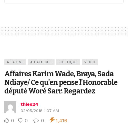
A LA UNE
A L’AFFICHE
POLITIQUE
VIDEO
Affaires Karim Wade, Braya, Sada
Ndiaye/ Ce qu’en pense l’Honorable
député Woré Sarr. Regardez
thies24
02/05/2018 1:07 AM
0
0
0
1,416