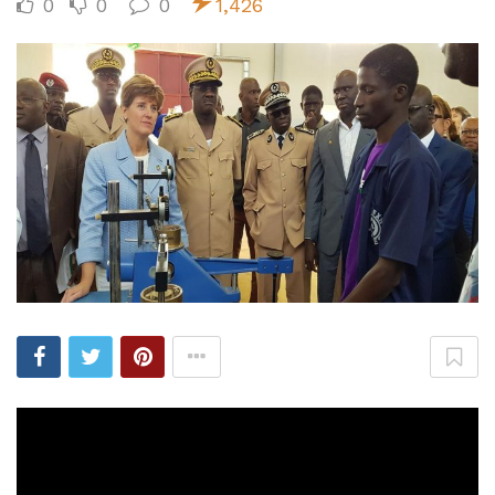
0
0
0
1,426