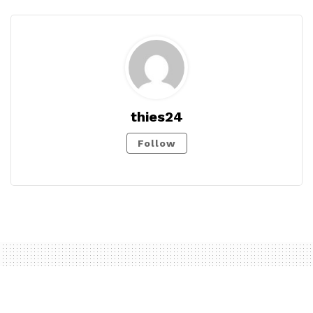
thies24
Follow