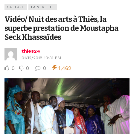
CULTURE
LA VEDETTE
Vidéo/ Nuit des arts à Thiès, la
superbe prestation de Moustapha
Seck Khassaïdes
thies24
01/12/2018 10:31 PM
0
0
0
1,462