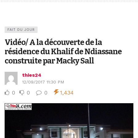
FAIT DU JOUR
Vidéo/ A la découverte de la
résidence du Khalif de Ndiassane
construite par Macky Sall
thies24
12/09/2017 11:30 PM
0
0
0
1,434