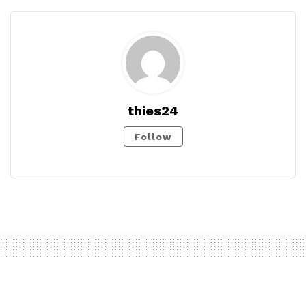
thies24
Follow