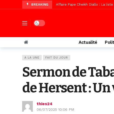
BREAKING
Affaire Pape Cheikh Diallo : La lis
Vidéo/ Magal 2026, le train a trans
Vidéo/ L’arrivée spectaculaire à la 
Dark mode
Vidéo/ Grand Thiès en deuil, Cheikh 
Vidéo/Gamou Bakhdad chez Boroom N
Actualité
Poli
Vidéo/Magal Serigne Abdoulaye Yakhi
Vidéo/Chérif Nehma Aïdara Diamag
A LA UNE
FAIT DU JOUR
Tivaouane/L’hôpital Seydi El Hadji 
Sermon de Taba
Vidéo/Une première, lancement de v
de Hersent : Un 
thies24
06/07/2025 10:06 PM