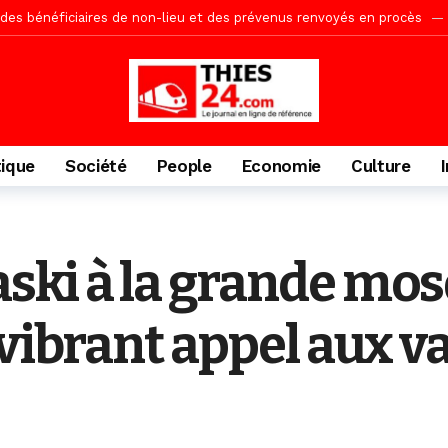
te des bénéficiaires de non-lieu et des prévenus renvoyés en procès
porté 9.651 passagers, l’équivalent de 600 minibus
22 heures ago
gare de Thiès, du dernier train en provenance de Touba
1 jour ago
Ndiaye l’initiateur du kurel 18 Safar a péri dans un accident
1 jour 
daam, sécurité, eau, au coeur des priorités
1 jour ago
tique
Société
People
Economie
Culture
ne, le Comité d’organisation dévoile ses priorités
1 jour ago
uène Nimzath Thiès, mesures annoncées pour une réussite
1 jour 
Malick Sy reçoit ses premiers malades lundi 10 Août
2 jours ago
ski à la grande mo
acances agricoles au Lycée Malick Sy de Thiès
5 heures ago
vibrant appel aux va