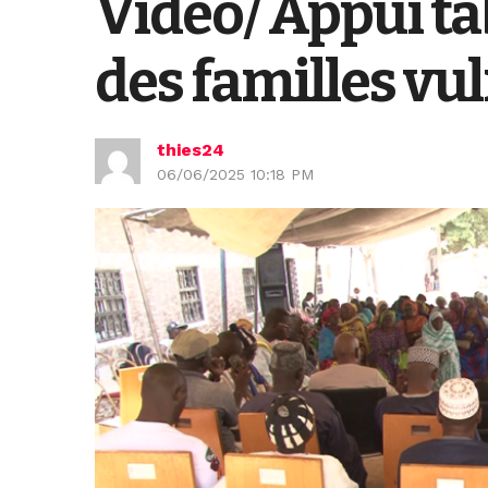
Vidéo/ Appui ta
des familles vu
thies24
06/06/2025 10:18 PM