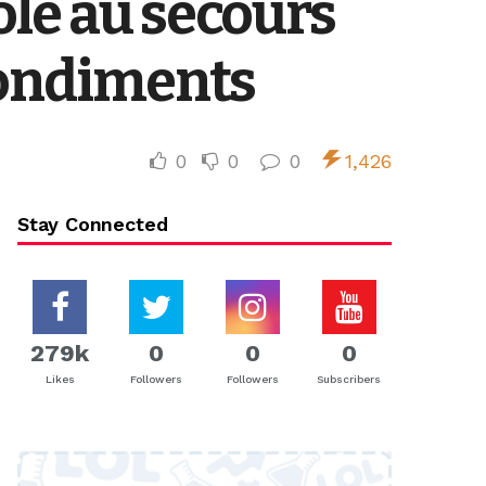
ole au secours
condiments
0
0
0
1,426
Stay Connected
279k
0
0
0
Likes
Followers
Followers
Subscribers