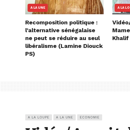
A LA UNE
A LA L
Recomposition politique :
Vidéo
l’alternative sénégalaise
Mame E
ne peut se réduire au seul
Khalif
libéralisme (Lamine Diouck
PS)
A LA LOUPE
A LA UNE
ECONOMIE