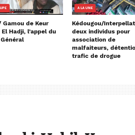
OUPE
A LA UNE
/ Gamou de Keur
Kédougou/Interpellat
l Hadji, l’appel du
deux individus pour
 Général
association de
malfaiteurs, détenti
trafic de drogue