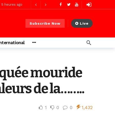
5 heures ago
Subscribe Now
Live
ago
International
ago
squée mouride
leurs de la……..
1
0
0
1,432