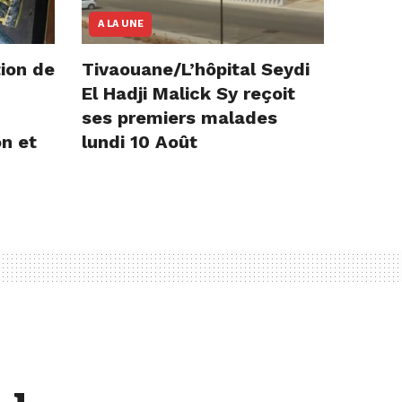
A LA UNE
ion de
Tivaouane/L’hôpital Seydi
El Hadji Malick Sy reçoit
ses premiers malades
on et
lundi 10 Août