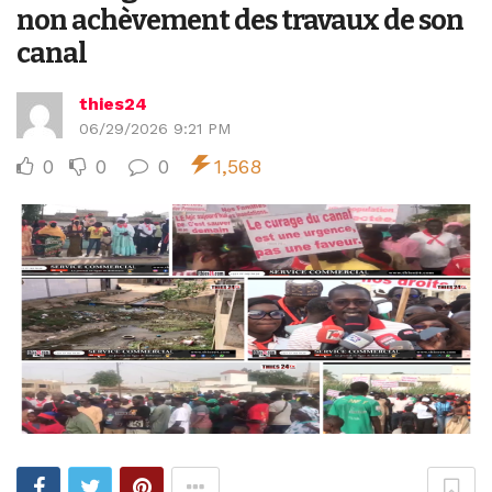
non achèvement des travaux de son
canal
thies24
06/29/2026 9:21 PM
0
0
0
1,568