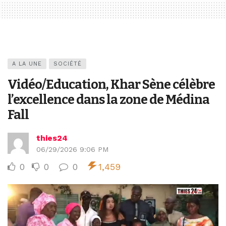
A LA UNE
SOCIÉTÉ
Vidéo/Education, Khar Sène célèbre
l’excellence dans la zone de Médina
Fall
thies24
06/29/2026 9:06 PM
0
0
0
1,459