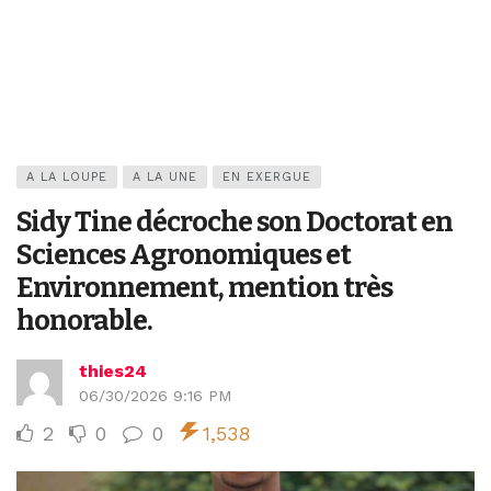
A LA LOUPE
A LA UNE
EN EXERGUE
Sidy Tine décroche son Doctorat en
Sciences Agronomiques et
Environnement, mention très
honorable.
thies24
06/30/2026 9:16 PM
2
0
0
1,538