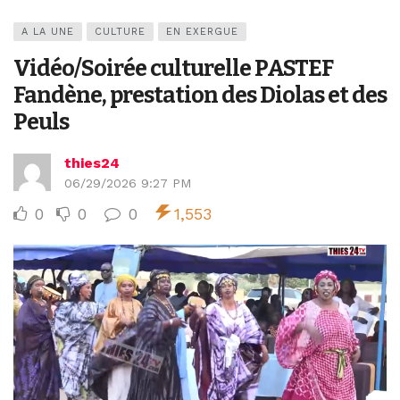
A LA UNE
CULTURE
EN EXERGUE
Vidéo/Soirée culturelle PASTEF
Fandène, prestation des Diolas et des
Peuls
thies24
06/29/2026 9:27 PM
0
0
0
1,553