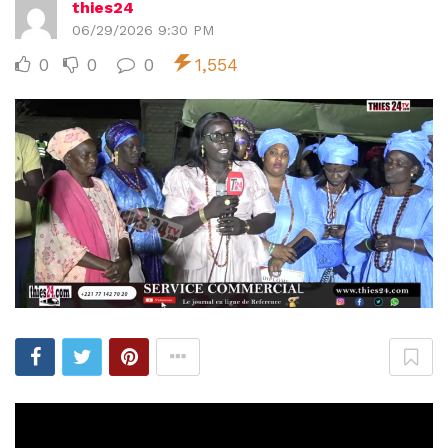
thies24
06/29/2026 9:30 PM
0
0
0
1,554