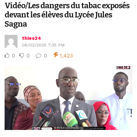
Vidéo/Les dangers du tabac exposés
devant les élèves du Lycée Jules
Sagna
thies24
06/02/2025 7:35 PM
0
0
0
1,423