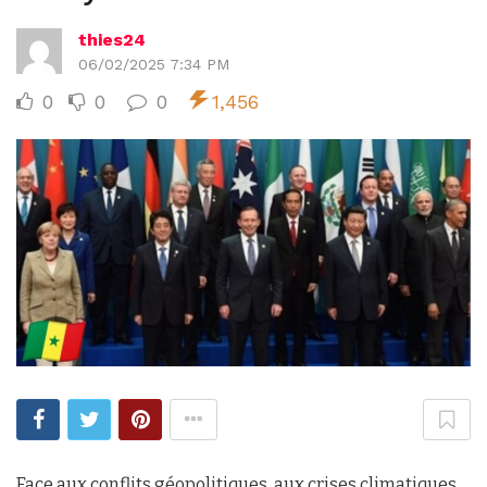
thies24
06/02/2025 7:34 PM
0
0
0
1,456
Face aux conflits géopolitiques, aux crises climatiques