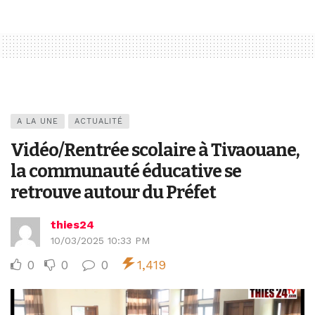
A LA UNE
ACTUALITÉ
Vidéo/Rentrée scolaire à Tivaouane,
la communauté éducative se
retrouve autour du Préfet
thies24
10/03/2025 10:33 PM
0
0
0
1,419