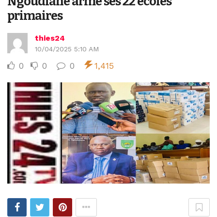
Ngoudiane arme ses 22 écoles
primaires
thies24
10/04/2025 5:10 AM
0
0
0
1,415