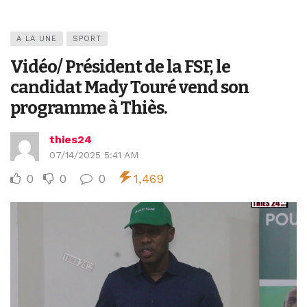
A LA UNE
SPORT
Vidéo/ Président de la FSF, le
candidat Mady Touré vend son
programme à Thiès.
thies24
07/14/2025 5:41 AM
0
0
0
1,469