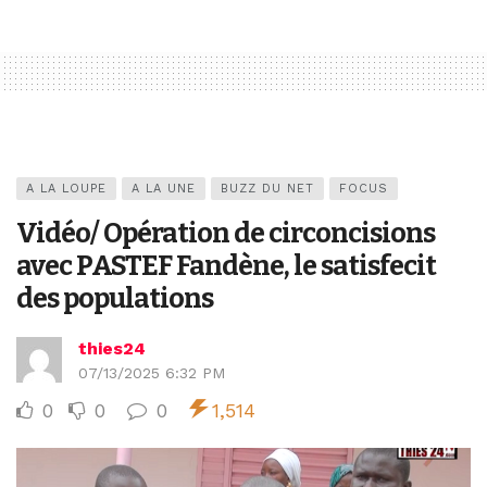
A LA LOUPE
A LA UNE
BUZZ DU NET
FOCUS
Vidéo/ Opération de circoncisions
avec PASTEF Fandène, le satisfecit
des populations
thies24
07/13/2025 6:32 PM
0
0
0
1,514