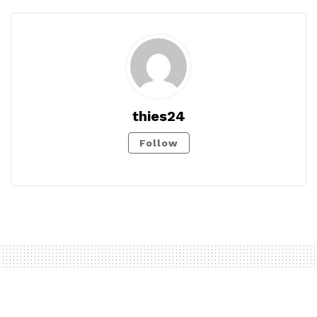
thies24
Follow