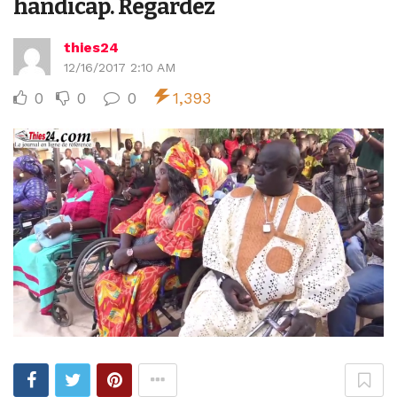
handicap. Regardez
thies24
12/16/2017 2:10 AM
0
0
0
1,393