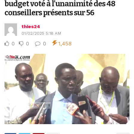
budget voté à l’unanimité des 48
conseillers présents sur 56
thies24
01/02/2025 5:18 AM
0
0
0
1,458