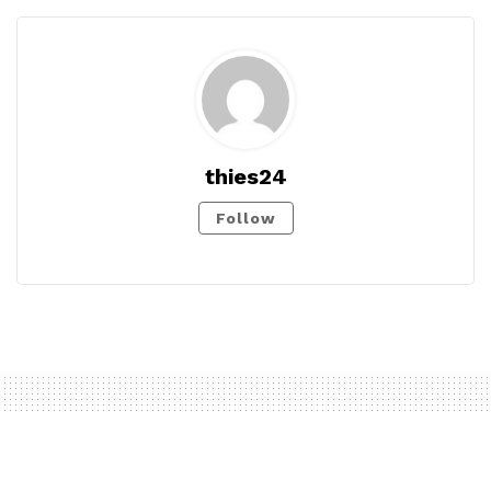
thies24
Follow