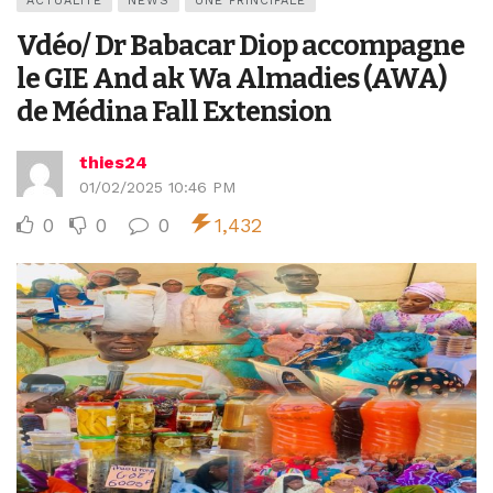
ACTUALITÉ
NEWS
UNE PRINCIPALE
Vdéo/ Dr Babacar Diop accompagne
le GIE And ak Wa Almadies (AWA)
de Médina Fall Extension
thies24
01/02/2025 10:46 PM
0
0
0
1,432