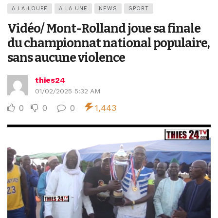
A LA LOUPE
A LA UNE
NEWS
SPORT
Vidéo/ Mont-Rolland joue sa finale
du championnat national populaire,
sans aucune violence
thies24
01/02/2025 5:32 AM
0
0
0
1,443