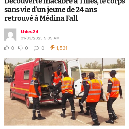
Découverte macabre à Thiès, le corps
sans vie d’un jeune de 24 ans
retrouvé à Médina Fall
thies24
01/03/2025 5:05 AM
0
0
0
1,531