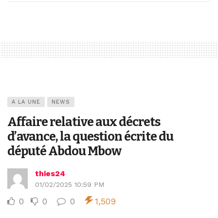
A LA UNE
NEWS
Affaire relative aux décrets
d’avance, la question écrite du
député Abdou Mbow
thies24
01/02/2025 10:59 PM
0
0
0
1,509