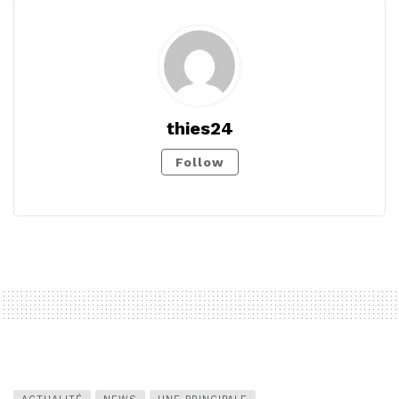
thies24
Follow