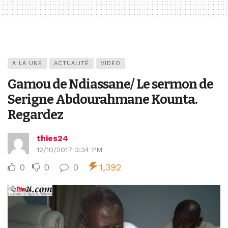
A LA UNE
ACTUALITÉ
VIDEO
Gamou de Ndiassane/ Le sermon de
Serigne Abdourahmane Kounta.
Regardez
thies24
12/10/2017 3:34 PM
0
0
0
1,392