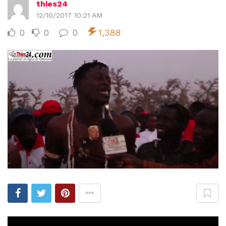
thies24
12/10/2017 10:21 AM
0
0
0
1,388