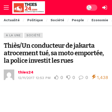
Dark mode
Actualité
Politique
Société
People
Economie
A LA UNE
SOCIÉTÉ
Thiès/Un conducteur de jakarta
atrocement tué, sa moto emportée,
la police investit les rues
thies24
0
0
0
1,438
12/11/2017 12:53 PM