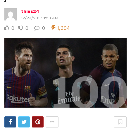
thies24
12/23/2017 1:53 AM
0
0
0
1,394