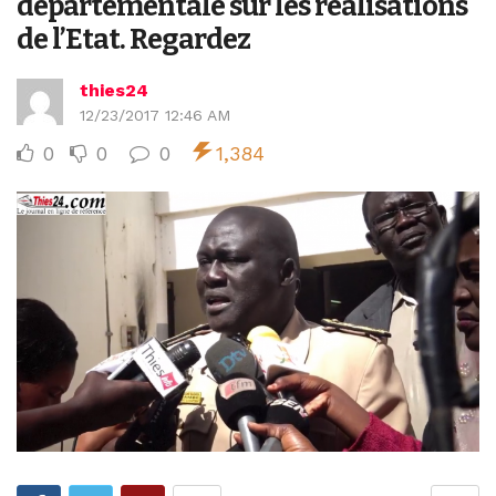
départementale sur les réalisations
de l’Etat. Regardez
thies24
12/23/2017 12:46 AM
0
0
0
1,384