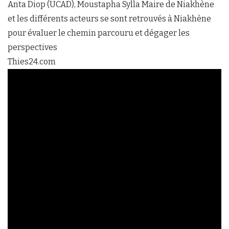
Anta Diop (UCAD), Moustapha Sylla Maire de Niakhène
et les différents acteurs se sont retrouvés à Niakhène
pour évaluer le chemin parcouru et dégager les
perspectives
Thies24.com