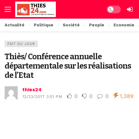
Dark mode
Actualité
Politique
Société
People
Economie
FAIT DU JOUR
Thiès/ Conférence annuelle
départementale sur les réalisations
de l’Etat
thies24
0
0
0
1,389
12/23/2017 3:51 PM