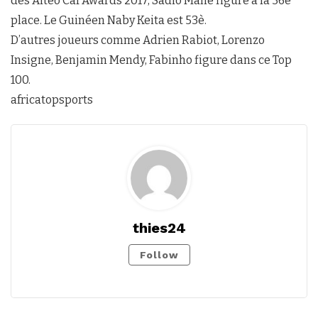
des Aiteo Caf Awards 2017, Sadio Mané figure à la 36è
place. Le Guinéen Naby Keita est 53è.
D’autres joueurs comme Adrien Rabiot, Lorenzo
Insigne, Benjamin Mendy, Fabinho figure dans ce Top
100.
africatopsports
thies24
Follow