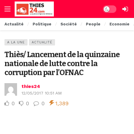
Dark mode
Actualité
Politique
Société
People
Economie
A LA UNE
ACTUALITÉ
Thiès/ Lancement de la quinzaine
nationale de lutte contre la
corruption par l’OFNAC
thies24
12/05/2017 10:51 AM
0
0
0
1,389