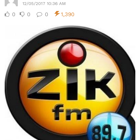
12/05/2017 10:36 AM
0
0
0
1,390