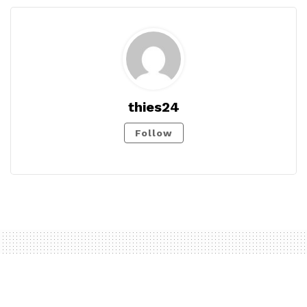
thies24
Follow