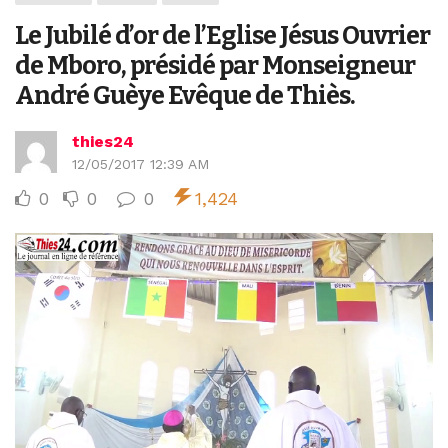
Le Jubilé d’or de l’Eglise Jésus Ouvrier
de Mboro, présidé par Monseigneur
André Guèye Evêque de Thiès.
thies24
12/05/2017 12:39 AM
0
0
0
1,424