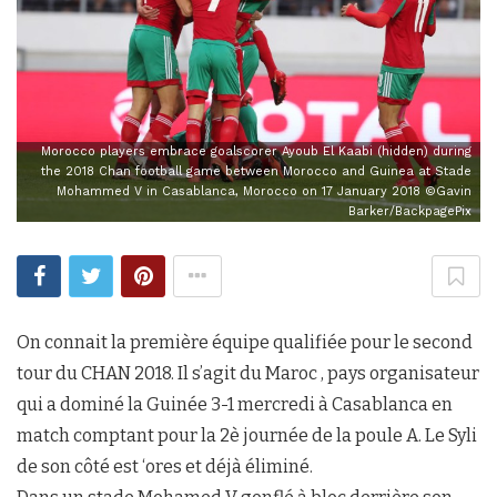
Morocco players embrace goalscorer Ayoub El Kaabi (hidden) during
the 2018 Chan football game between Morocco and Guinea at Stade
Mohammed V in Casablanca, Morocco on 17 January 2018 ©Gavin
Barker/BackpagePix
On connait la première équipe qualifiée pour le second
tour du CHAN 2018. Il s’agit du Maroc , pays organisateur
qui a dominé la Guinée 3-1 mercredi à Casablanca en
match comptant pour la 2è journée de la poule A. Le Syli
de son côté est ‘ores et déjà éliminé.