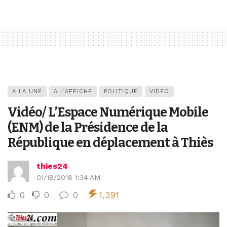
A LA UNE
A L’AFFICHE
POLITIQUE
VIDEO
Vidéo/ L’Espace Numérique Mobile
(ENM) de la Présidence de la
République en déplacement à Thiès
thies24
01/18/2018 1:34 AM
0
0
0
1,391