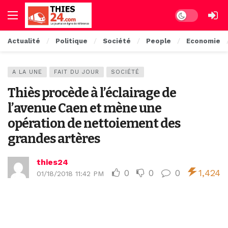
Dark mode
Actualité
Politique
Société
People
Economie
A LA UNE
FAIT DU JOUR
SOCIÉTÉ
Thiès procède à l’éclairage de
l’avenue Caen et mène une
opération de nettoiement des
grandes artères
thies24
0
0
0
1,424
01/18/2018 11:42 PM