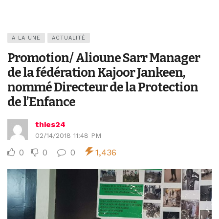
A LA UNE
ACTUALITÉ
Promotion/ Alioune Sarr Manager
de la fédération Kajoor Jankeen,
nommé Directeur de la Protection
de l’Enfance
thies24
02/14/2018 11:48 PM
0
0
0
1,436