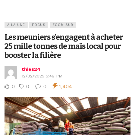
A LA UNE
FOCUS
ZOOM SUR
Les meuniers s’engagent à acheter
25 mille tonnes de maïs local pour
booster la filière
thies24
12/02/2025 5:49 PM
0
0
0
1,404