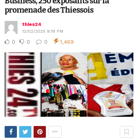
Business, 250 exposants sur la
promenade des Thiessois
thies24
12/02/2025 9:19 PM
0
0
0
1,469