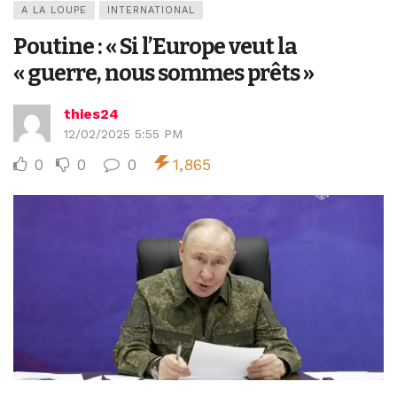
A LA LOUPE
INTERNATIONAL
Poutine : « Si l’Europe veut la
« guerre, nous sommes prêts »
thies24
12/02/2025 5:55 PM
0
0
0
1,865