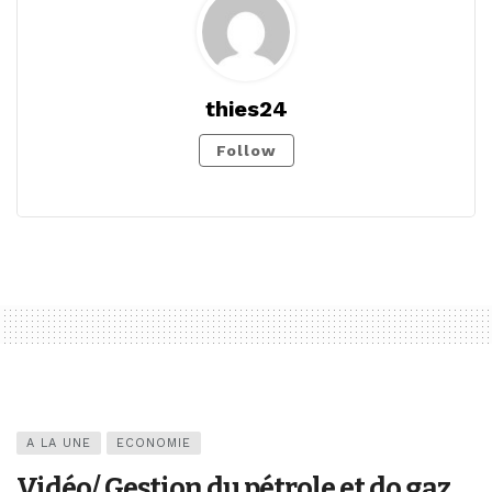
thies24
Follow
A LA UNE
ECONOMIE
Vidéo/ Gestion du pétrole et do gaz,