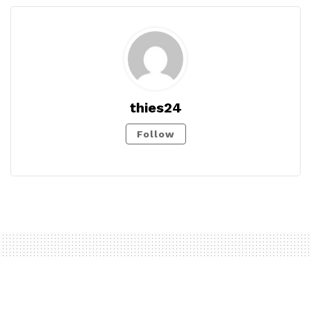
thies24
Follow