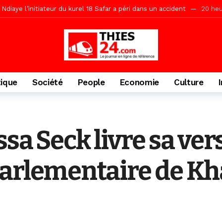
Ndiaye l’initiateur du kurel 18 Safar a péri dans un accident
20 heu
daam, sécurité, eau, au coeur des priorités
20 heures ago
ne, le Comité d’organisation dévoile ses priorités
20 heures ago
uène Nimzath Thiès, mesures annoncées pour une réussite
20 heu
Malick Sy reçoit ses premiers malades lundi 10 Août
2 jours ago
tique
Société
People
Economie
Culture
tive sénégalaise ne peut se réduire au seul libéralisme (Lamine Diouck
, l’appel du Khalif Général
2 jours ago
r Mame El Hadji décline ses priorités devant le Gouverneur
2 jou
sa Seck livre sa vers
porté 9.651 passagers, l’équivalent de 600 minibus
12 heures ago
arlementaire de Khal