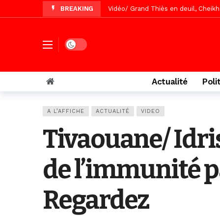
BREAKING
Vidéo/ Grand Thiès en deuil, Cheikh 
Vidéo/Gamou Bakhdad chez Boroom N
Vidéo/Magal Serigne Abdoulaye Yakhi
Dark mode
Vidéo/Chérif Nehma Aïdara Diamag
Tivaouane/L’hôpital Seydi El Hadji 
Actualité
Poli
Recomposition politique : l’alterna
Vidéo/ Gamou de Keur Mame El Hadji
A L’AFFICHE
ACTUALITÉ
VIDEO
Vidéo/ Préparation Gamou 2026, Keu
Tivaouane/ Idris
Vidéo/ Magal 2026, le train a trans
de l’immunité p
Regardez