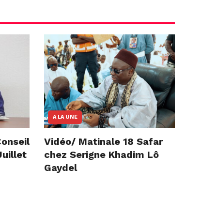
A LA UNE
onseil
Vidéo/ Matinale 18 Safar
uillet
chez Serigne Khadim Lô
Gaydel