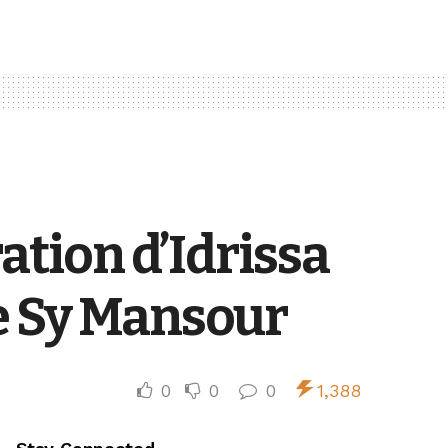
ration d’Idrissa
ye Sy Mansour
0
0
0
1,388