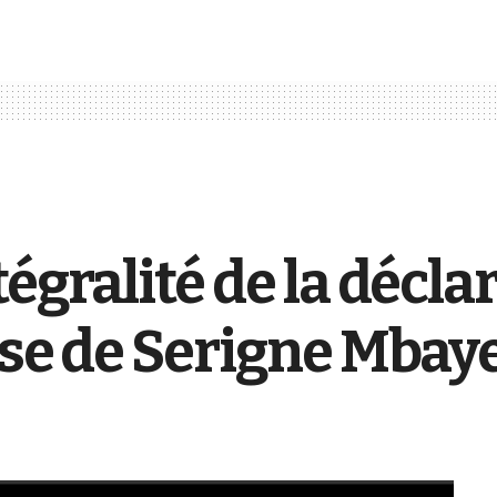
égralité de la décla
nse de Serigne Mba