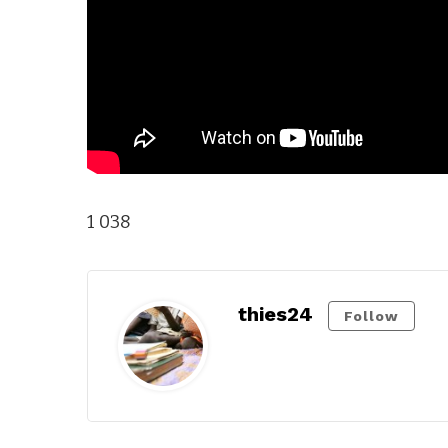
1 038
thies24
Follow