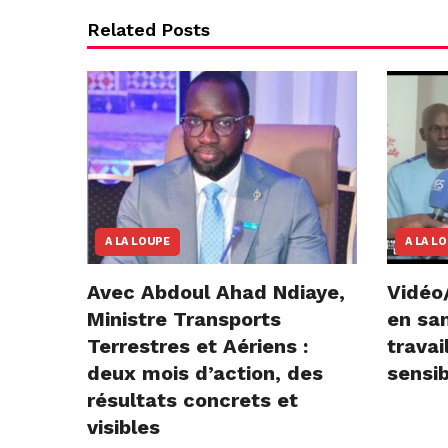
Related Posts
A LA LOUPE
A LA L
Avec Abdoul Ahad Ndiaye,
Vidéo
Ministre Transports
en san
Terrestres et Aériens :
travai
deux mois d’action, des
sensib
résultats concrets et
visibles