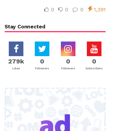
0
0
0
1,391
Stay Connected
279k
0
0
0
Likes
Followers
Followers
Subscribers