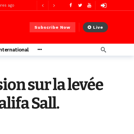
res ago
Subscribe Now
Live
res ago
International
 PS)
2 jours ago
rs ago
ion sur la levée
ifa Sall.