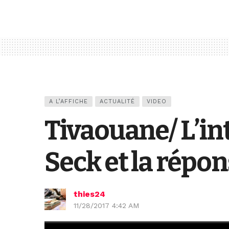
A L’AFFICHE
ACTUALITÉ
VIDEO
Tivaouane/ L’int
Seck et la répo
thies24
11/28/2017 4:42 AM