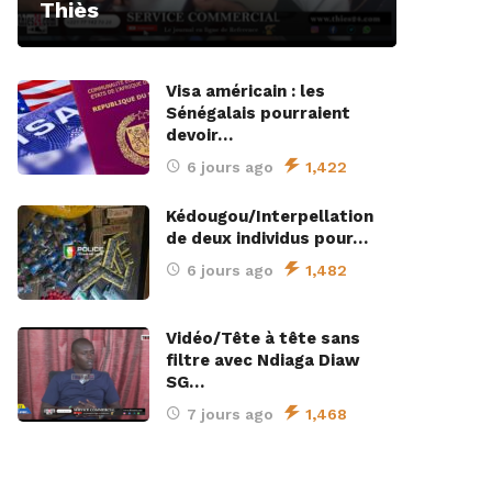
Thiès
Visa américain : les
Sénégalais pourraient
devoir…
6 jours ago
1,422
Kédougou/Interpellation
de deux individus pour…
6 jours ago
1,482
Vidéo/Tête à tête sans
filtre avec Ndiaga Diaw
SG…
7 jours ago
1,468