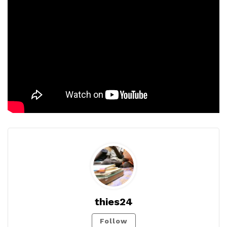
thies24
Follow