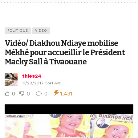
POLITIQUE
VIDEO
Vidéo/ Diakhou Ndiaye mobilise
Mékhé pour accueillir le Président
Macky Sall à Tivaouane
thies24
11/28/2017 5:41 AM
0
0
0
1,431