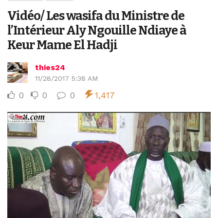
Vidéo/ Les wasifa du Ministre de
l’Intérieur Aly Ngouille Ndiaye à
Keur Mame El Hadji
thies24
11/28/2017 5:38 AM
0
0
0
1,417