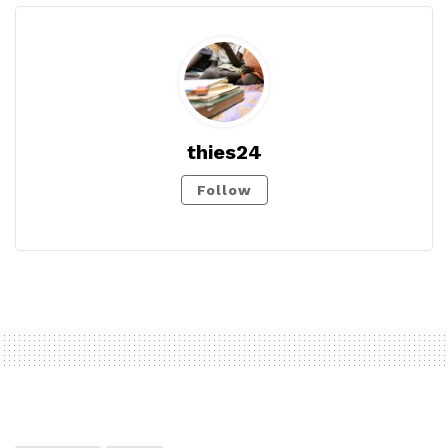
thies24
Follow