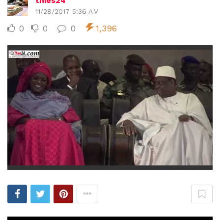
thies24
11/28/2017 5:36 AM
0
0
0
1,396