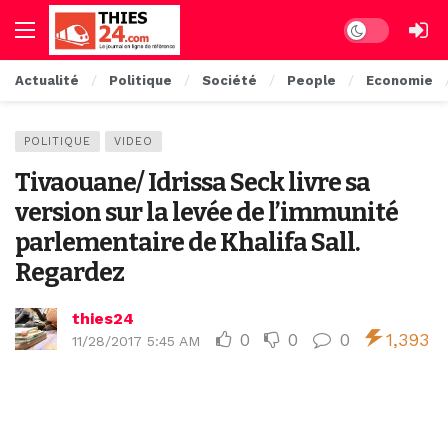
Dark mode
Actualité
Politique
Société
People
Economie
POLITIQUE
VIDEO
Tivaouane/ Idrissa Seck livre sa
version sur la levée de l’immunité
parlementaire de Khalifa Sall.
Regardez
thies24
0
0
0
1,393
11/28/2017 5:45 AM