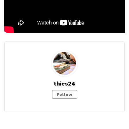
thies24
Follow