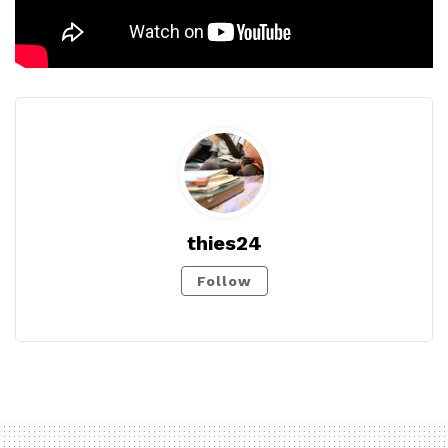
thies24
Follow