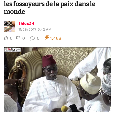
les fossoyeurs de la paix dans le
monde
thies24
11/28/2017 5:42 AM
0
0
0
1,466