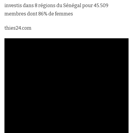
investis dans 8 régions du Sénégal pour 45.509
membres dont 86% de femmes
thies24.com