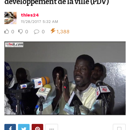
développement de la ville (PDV)
thies24
11/28/2017 5:32 AM
0
0
0
1,388