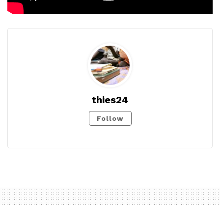
thies24
Follow