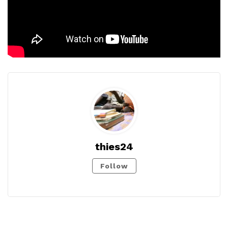
thies24
Follow