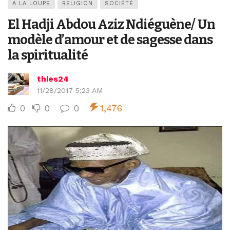
A LA LOUPE
RELIGION
SOCIÉTÉ
El Hadji Abdou Aziz Ndiéguène/ Un
modèle d’amour et de sagesse dans
la spiritualité
thies24
11/28/2017 5:23 AM
0
0
0
1,476