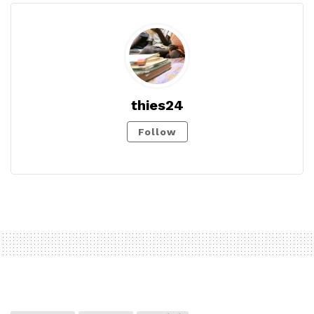
thies24
Follow