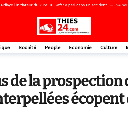
daam, sécurité, eau, au coeur des priorités
24 heures ago
ne, le Comité d’organisation dévoile ses priorités
24 heures ago
uène Nimzath Thiès, mesures annoncées pour une réussite
24 heu
Malick Sy reçoit ses premiers malades lundi 10 Août
2 jours ago
tive sénégalaise ne peut se réduire au seul libéralisme (Lamine Diouck
tique
Société
People
Economie
Culture
, l’appel du Khalif Général
2 jours ago
r Mame El Hadji décline ses priorités devant le Gouverneur
2 jou
porté 9.651 passagers, l’équivalent de 600 minibus
16 heures ago
 de la prospection 
nterpellées écopent 