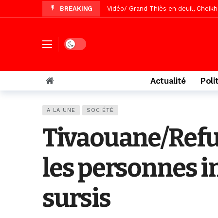
BREAKING
Vidéo/Gamou Bakhdad chez Boroom N
Vidéo/Magal Serigne Abdoulaye Yakhi
Vidéo/Chérif Nehma Aïdara Diamag
Dark mode
Tivaouane/L’hôpital Seydi El Hadji 
Recomposition politique : l’alterna
Actualité
Poli
Vidéo/ Gamou de Keur Mame El Hadji
Vidéo/ Préparation Gamou 2026, Keu
A LA UNE
SOCIÉTÉ
Vidéo/ Magal 2026, le train a trans
Tivaouane/Refus
les personnes i
sursis