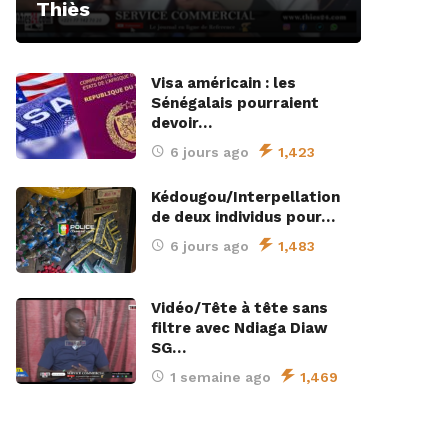
Thiès
Visa américain : les
Sénégalais pourraient
devoir…
6 jours ago
1,423
Kédougou/Interpellation
de deux individus pour…
6 jours ago
1,483
Vidéo/Tête à tête sans
filtre avec Ndiaga Diaw
SG…
1 semaine ago
1,469