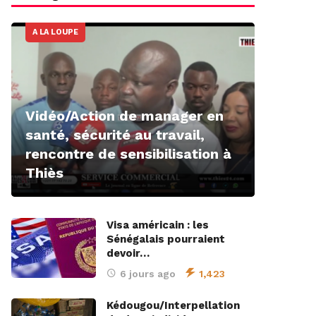
A LA LOUPE
Vidéo/Action de manager en
santé, sécurité au travail,
rencontre de sensibilisation à
Thiès
Visa américain : les
Sénégalais pourraient
devoir…
6 jours ago
1,423
Kédougou/Interpellation