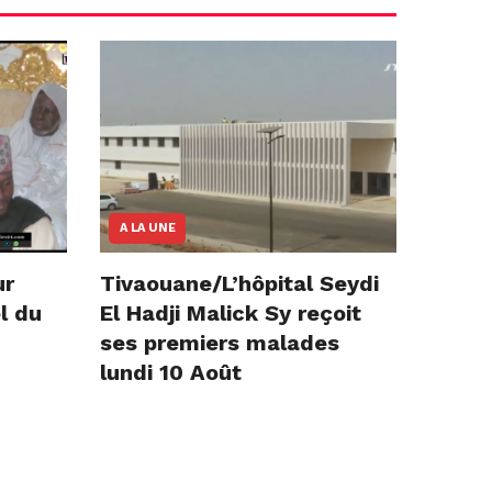
A LA UNE
ur
Tivaouane/L’hôpital Seydi
l du
El Hadji Malick Sy reçoit
ses premiers malades
lundi 10 Août