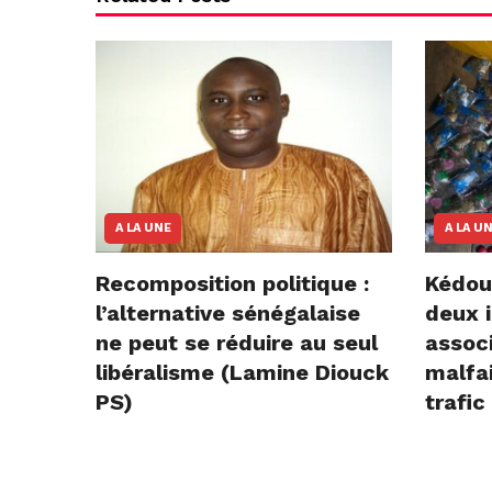
A LA UNE
A LA U
Recomposition politique :
Kédou
l’alternative sénégalaise
deux i
ne peut se réduire au seul
assoc
libéralisme (Lamine Diouck
malfai
PS)
trafic