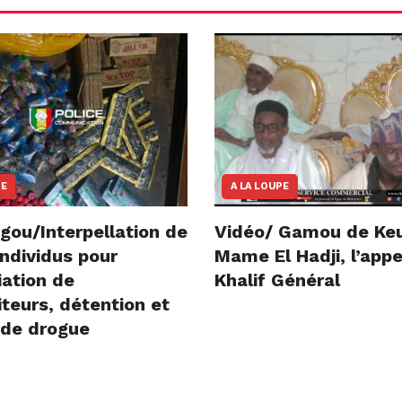
NE
A LA LOUPE
gou/Interpellation de
Vidéo/ Gamou de Ke
ndividus pour
Mame El Hadji, l’appe
iation de
Khalif Général
teurs, détention et
 de drogue