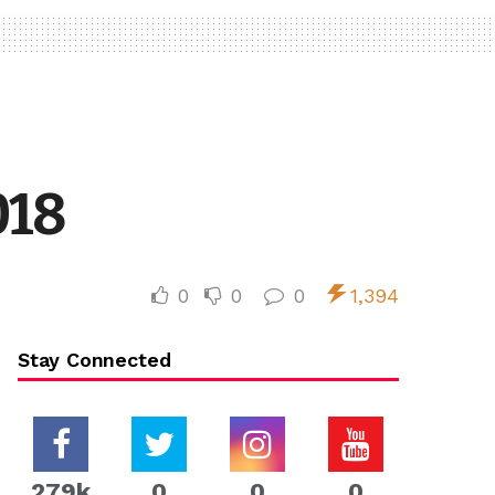
018
0
0
0
1,394
Stay Connected
279k
0
0
0