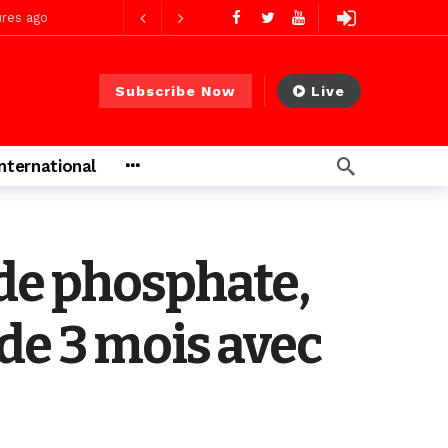
res ago
Subscribe Now
Live
 PS)
2 jours ago
International
rs ago
de phosphate,
de 3 mois avec