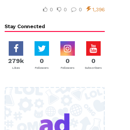
0
0
0
1,396
Stay Connected
279k
0
0
0
Likes
Followers
Followers
Subscribers