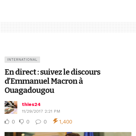
INTERNATIONAL
En direct : suivez le discours
d’Emmanuel Macron à
Ouagadougou
thies24
11/29/2017 2:21 PM
0
0
0
1,400