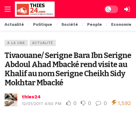
Dark mode
Actualité
Politique
Société
People
Economie
A LA UNE
ACTUALITÉ
Tivaouane/ Serigne Bara Ibn Serigne
Abdoul Ahad Mbacké rend visite au
Khalif au nom Serigne Cheikh Sidy
Mokhtar Mbacké
thies24
0
0
0
1,592
12/01/2017 4:50 PM