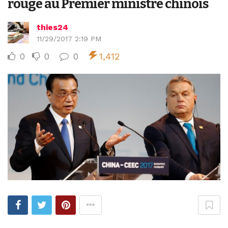
rouge au Premier ministre chinois
thies24
11/29/2017 2:19 PM
0
0
0
1,412