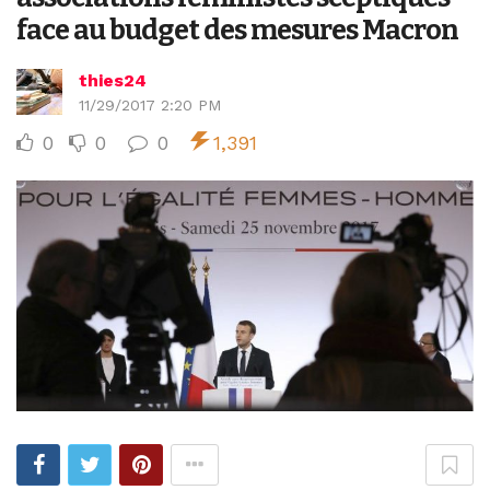
face au budget des mesures Macron
thies24
11/29/2017 2:20 PM
0
0
0
1,391