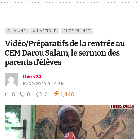
A LA UNE
A L’AFFICHE
BUZZ DU NET
Vidéo/Préparatifs de la rentrée au
CEM Darou Salam, le sermon des
parents d’élèves
thies24
10/02/2025 9:44 PM
0
0
0
1,440