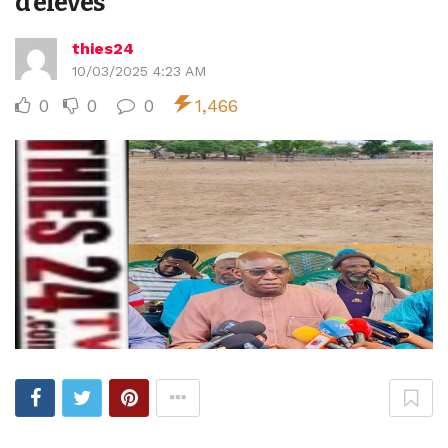
d’élèves
thies24
10/03/2025 4:23 AM
0
0
0
1,466