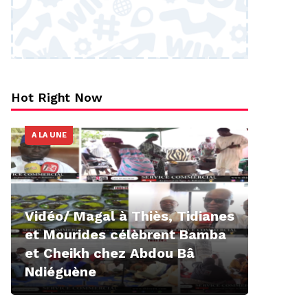
Hot Right Now
A LA UNE
Vidéo/ Magal à Thiès, Tidianes
et Mourides célèbrent Bamba
et Cheikh chez Abdou Bâ
Ndiéguène