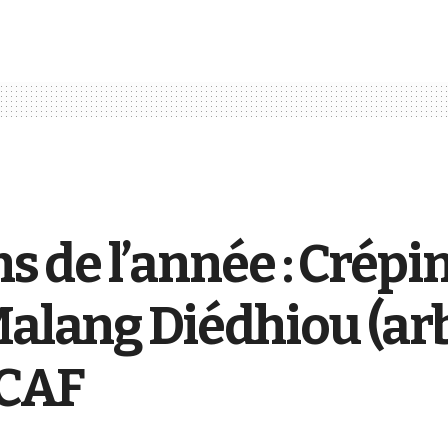
ns de l’année : Crépi
Malang Diédhiou (arb
 CAF