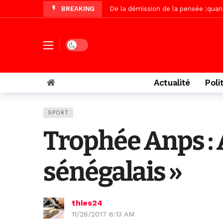
BREAKING
Autoroute Dakar-Saint Louis, les r
Vidéo/Une première, lancement de v
« Le Parti, la Patrie et la Nation 
Dark mode
Affaire Pape Cheikh Diallo : La lis
Vidéo/ Magal 2026, le train a trans
Actualité
Poli
Vidéo/ L’arrivée spectaculaire à la 
Vidéo/ Grand Thiès en deuil, Cheikh 
SPORT
Vidéo/Gamou Bakhdad chez Boroom N
Trophée Anps : 
Adhésion du Mouvement citoyen « Z
sénégalais »
thies24
11/28/2017 6:13 AM