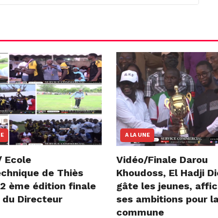
NE
A LA UNE
/ Ecole
Vidéo/Finale Darou
echnique de Thiès
Khoudoss, El Hadji D
2 ème édition finale
gâte les jeunes, affi
 du Directeur
ses ambitions pour l
commune