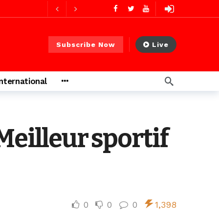
1 jour ago
Subscribe Now
Live
1 jour ago
International
s ago
Meilleur sportif
heures ago
0
0
0
1,398