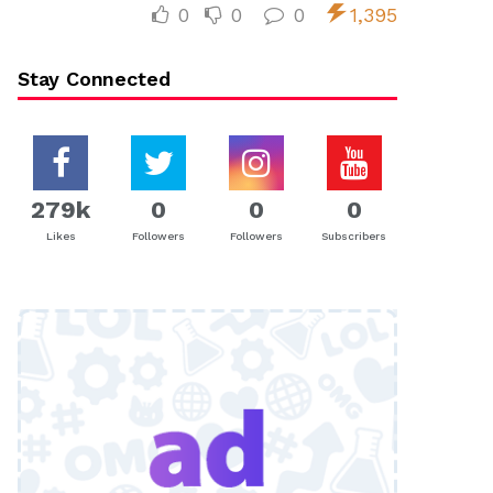
0
0
0
1,395
Stay Connected
279k
0
0
0
Likes
Followers
Followers
Subscribers