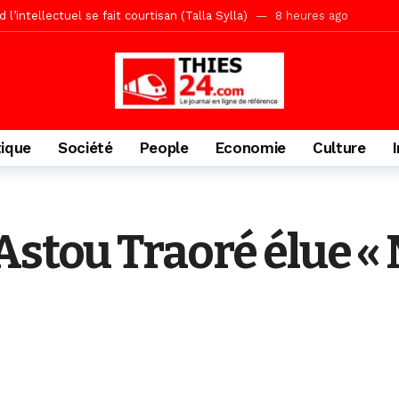
écriminations des populations de Pambal
1 jour ago
acances agricoles au Lycée Malick Sy de Thiès
1 jour ago
» (Par Moustapha SAMB Responsable de la formation doctorale au Cesti)
te des bénéficiaires de non-lieu et des prévenus renvoyés en procès
porté 9.651 passagers, l’équivalent de 600 minibus
2 jours ago
tique
Société
People
Economie
Culture
gare de Thiès, du dernier train en provenance de Touba
2 jours ago
Ndiaye l’initiateur du kurel 18 Safar a péri dans un accident
3 jour
daam, sécurité, eau, au coeur des priorités
3 jours ago
Astou Traoré élue « 
IGUINCHOR REK » au parti KIIRAY – Les Patriotes Républicains
8 