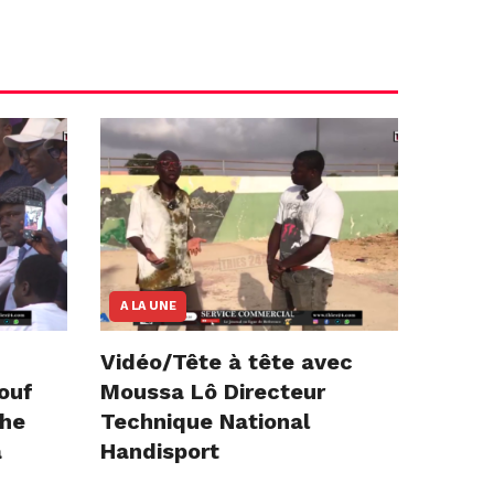
A LA UNE
Vidéo/Tête à tête avec
iouf
Moussa Lô Directeur
che
Technique National
a
Handisport