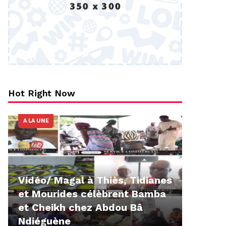
Hot Right Now
A LA UNE
Vidéo/ Magal à Thiès, Tidianes
et Mourides célèbrent Bamba
et Cheikh chez Abdou Bâ
Ndiéguène