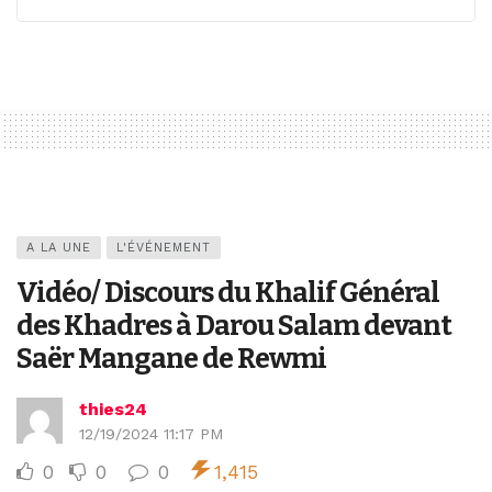
A LA UNE
L'ÉVÉNEMENT
Vidéo/ Discours du Khalif Général
des Khadres à Darou Salam devant
Saër Mangane de Rewmi
thies24
12/19/2024 11:17 PM
0
0
0
1,415