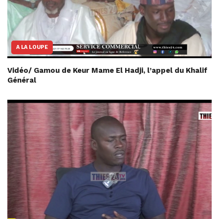
A LA LOUPE
Vidéo/ Gamou de Keur Mame El Hadji, l’appel du Khalif
Général