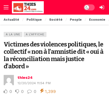
Dark mode
Actualité
Politique
Société
People
Economie
A LA UNE
A L’AFFICHE
Victimes des violences politiques, le
collectif « non à l’amnistie dit « oui à
la réconciliation mais justice
d’abord »
thies24
12/20/2024 11:54 PM
0
0
0
1,399