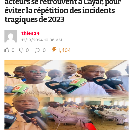
acteurs se retrouvent à Cayar, pour
éviter la répétition des incidents
tragiques de 2023
thies24
12/19/2024 10:36 AM
0
0
0
1,404