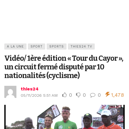
A LA UNE
SPORT
SPORTS
THIES24 TV
Vidéo/ 1ère édition « Tour du Cayor »,
un circuit fermé disputé par 10
nationalités (cyclisme)
thies24
0
0
0
1,478
05/11/2026 5:51 AM