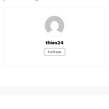
thies24
Follow