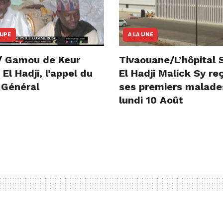
OUPE
A LA UNE
/ Gamou de Keur
Tivaouane/L’hôpital 
l Hadji, l’appel du
El Hadji Malick Sy re
 Général
ses premiers malade
lundi 10 Août