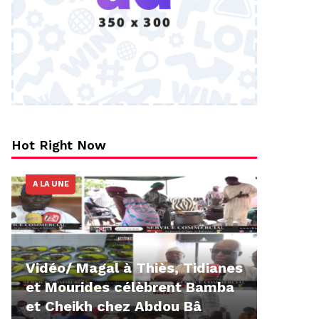
Hot Right Now
A LA UNE
Vidéo/ Magal à Thiès, Tidianes
et Mourides célèbrent Bamba
et Cheikh chez Abdou Bâ