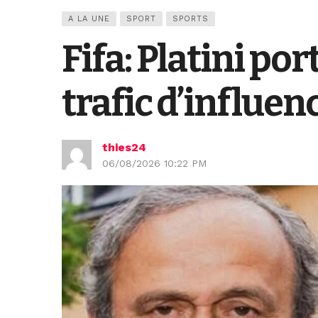
A LA UNE
SPORT
SPORTS
Fifa: Platini po
trafic d’influe
thies24
06/08/2026 10:22 PM