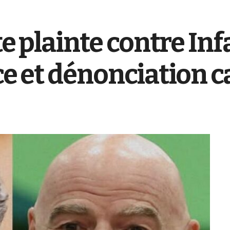
rte plainte contre In
nce et dénonciation