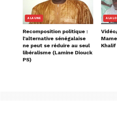
A LA UNE
A LA L
Recomposition politique :
Vidéo
l’alternative sénégalaise
Mame E
ne peut se réduire au seul
Khalif
libéralisme (Lamine Diouck
PS)