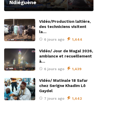
Ndiéguène
Vidéo/Production laitière,
des techniciens visitent
la…
6 jours ago
1,444
Vidéo/ Jour de Magal 2026,
ambiance et recueillement
à…
6 jours ago
1,439
Vidéo/ Matinale 18 Safar
chez Serigne Khadim Lô
Gaydel
7 jours ago
1,442