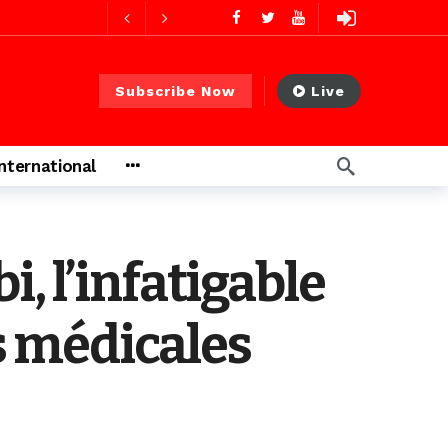
2 jours ago
2 jours ago
Subscribe Now
Live
International
s ago
 heures ago
, l’infatigable
s médicales