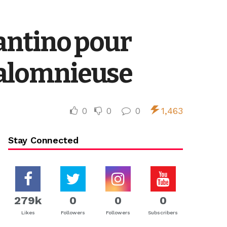
fantino pour
 calomnieuse
0
0
0
1,463
Stay Connected
279k
0
0
0
Likes
Followers
Followers
Subscribers