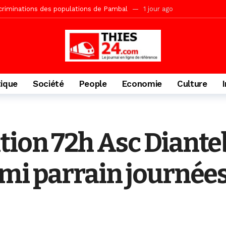
acances agricoles au Lycée Malick Sy de Thiès
2 jours ago
» (Par Moustapha SAMB Responsable de la formation doctorale au Cesti)
te des bénéficiaires de non-lieu et des prévenus renvoyés en procès
porté 9.651 passagers, l’équivalent de 600 minibus
2 jours ago
gare de Thiès, du dernier train en provenance de Touba
2 jours ago
tique
Société
People
Economie
Culture
Ndiaye l’initiateur du kurel 18 Safar a péri dans un accident
3 jour
daam, sécurité, eau, au coeur des priorités
3 jours ago
IGUINCHOR REK » au parti KIIRAY – Les Patriotes Républicains
13
ion 72h Asc Diantebi
wmi parrain journée