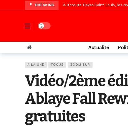
BREAKING
Vidéo/Une première, lancement de v
« Le Parti, la Patrie et la Nation 
Affaire Pape Cheikh Diallo : La lis
Dark mode
Vidéo/ Magal 2026, le train a trans
Vidéo/ L’arrivée spectaculaire à la 
Actualité
Poli
Vidéo/ Grand Thiès en deuil, Cheikh 
Vidéo/Gamou Bakhdad chez Boroom N
A LA UNE
FOCUS
ZOOM SUR
Adhésion du Mouvement citoyen « Z
Vidéo/2ème édit
Ablaye Fall Re
gratuites