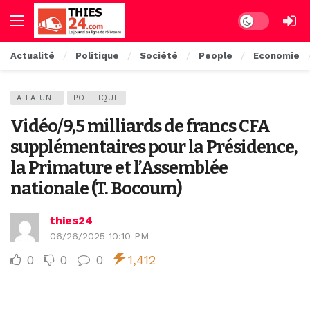
Dark mode
Actualité
Politique
Société
People
Economie
A LA UNE
POLITIQUE
Vidéo/9,5 milliards de francs CFA
supplémentaires pour la Présidence,
la Primature et l’Assemblée
nationale (T. Bocoum)
thies24
06/26/2025 10:10 PM
0
0
0
1,412