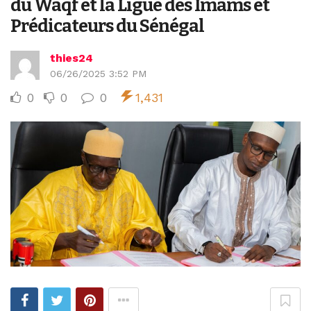
du Waqf et la Ligue des Imams et
Prédicateurs du Sénégal
thies24
06/26/2025 3:52 PM
0
0
0
1,431