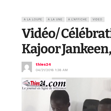
A LA LOUPE
A LA UNE
A L’AFFICHE
VIDEO
Vidéo/ Célébrati
Kajoor Jankeen, 
thies24
04/21/2018 1:38 AM