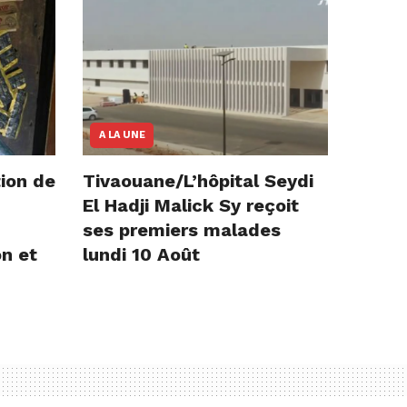
A LA UNE
ion de
Tivaouane/L’hôpital Seydi
El Hadji Malick Sy reçoit
ses premiers malades
on et
lundi 10 Août