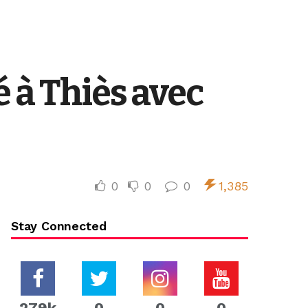
é à Thiès avec
0
0
0
1,385
Stay Connected
279k
0
0
0