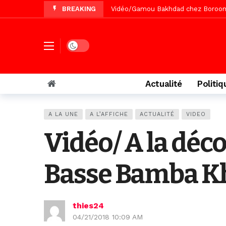
BREAKING
Vidéo/Magal Serigne Abdoulaye Yakhi
Vidéo/Chérif Nehma Aïdara Diamag
Tivaouane/L’hôpital Seydi El Hadji 
Dark mode
Vidéo/Une première, lancement de v
Actualité
Politiq
A LA UNE
A L’AFFICHE
ACTUALITÉ
VIDEO
Vidéo/ A la déc
Basse Bamba Kh
thies24
04/21/2018 10:09 AM