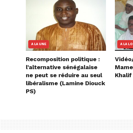
A LA UNE
A LA L
Recomposition politique :
Vidéo
l’alternative sénégalaise
Mame E
ne peut se réduire au seul
Khalif
libéralisme (Lamine Diouck
PS)