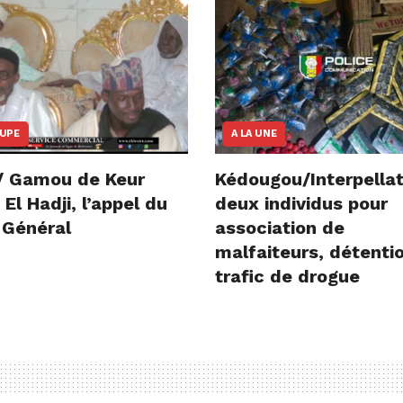
OUPE
A LA UNE
/ Gamou de Keur
Kédougou/Interpellat
l Hadji, l’appel du
deux individus pour
 Général
association de
malfaiteurs, détenti
trafic de drogue