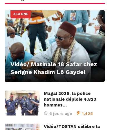
A LA UNE
Vidéo/ Matinale 18 Safar chez
Serigne Khadim Lô Gaydel
Magal 2026, la police
nationale déploie 4.823
hommes…
6 jours ago
1,425
Vidéo/TOSTAN célèbre la