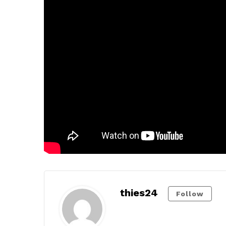
thies24
Follow