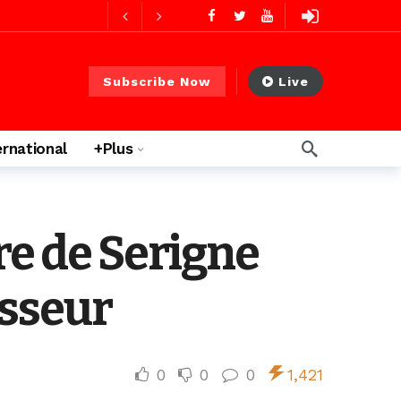
ago
Subscribe Now
Live
ernational
+Plus
re de Serigne
sseur
0
0
0
1,421