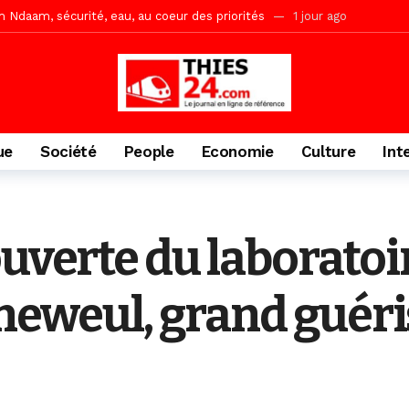
ne, le Comité d’organisation dévoile ses priorités
1 jour ago
uène Nimzath Thiès, mesures annoncées pour une réussite
1 jour 
Malick Sy reçoit ses premiers malades lundi 10 Août
2 jours ago
acances agricoles au Lycée Malick Sy de Thiès
5 heures ago
ue
Société
People
Economie
Culture
Int
ouverte du laboratoi
eweul, grand guéri