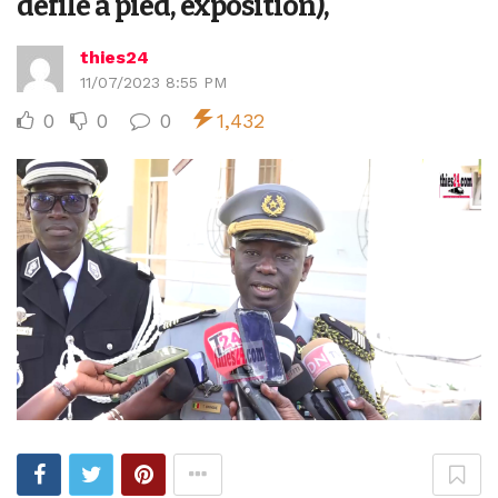
défilé à pied, exposition),
thies24
11/07/2023 8:55 PM
0
0
0
1,432