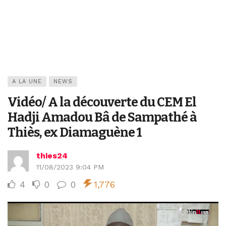
A LA UNE
NEWS
Vidéo/ A la découverte du CEM El
Hadji Amadou Bâ de Sampathé à
Thiès, ex Diamaguène 1
thies24
11/08/2023 9:04 PM
4
0
0
1,776