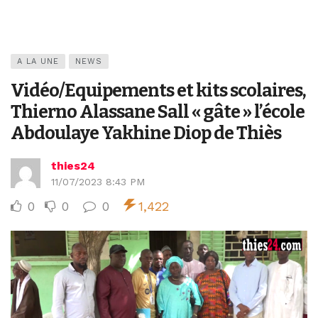
A LA UNE
NEWS
Vidéo/Equipements et kits scolaires,
Thierno Alassane Sall « gâte » l’école
Abdoulaye Yakhine Diop de Thiès
thies24
11/07/2023 8:43 PM
0
0
0
1,422