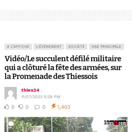
A L’AFFICHE
L'ÉVÉNEMENT
SOCIÉTÉ
UNE PRINCIPALE
Vidéo/Le succulent défilé militaire
qui a clôturé la fête des armées, sur
la Promenade des Thiessois
thies24
11/07/2023 5:29 PM
0
0
0
1,403