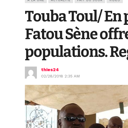
A LA UNE
ACTUALITÉ
FAIT DU JOUR
VIDEO
Touba Toul/ En p
Fatou Sène offr
populations. R
thies24
02/28/2018 2:35 AM