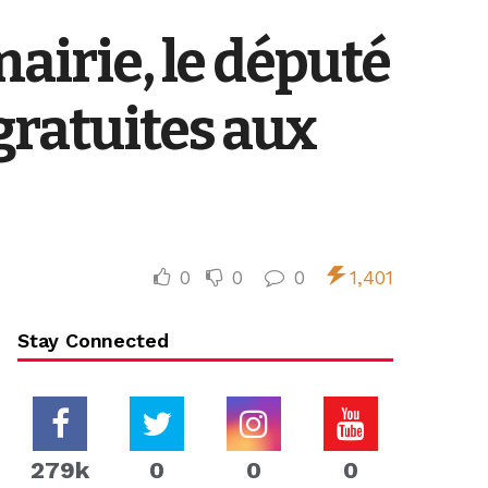
airie, le député
gratuites aux
0
0
0
1,401
Stay Connected
279k
0
0
0