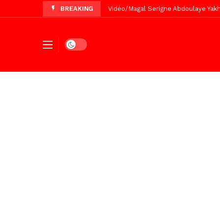
BREAKING
Vidéo/Magal Serigne Abdoulaye Yakhi
Vidéo/Chérif Nehma Aïdara Diamag
Tivaouane/L’hôpital Seydi El Hadji 
Dark mode
Recomposition politique : l’alterna
Vidéo/ Gamou de Keur Mame El Hadji
Vidéo/ Préparation Gamou 2026, Keu
Vidéo/ Revue de presse du 5 Août
Vidéo/ Contre la violence numériqu
Vidéo/ Grand Thiès en deuil, Cheikh 