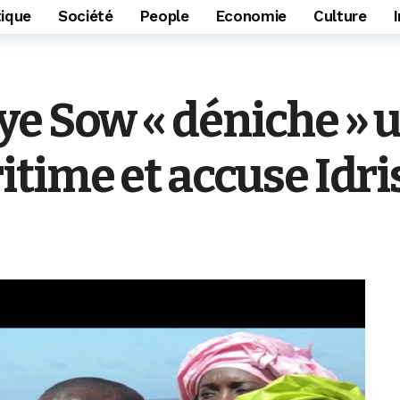
tique
Société
People
Economie
Culture
e Sow « déniche » u
time et accuse Idris