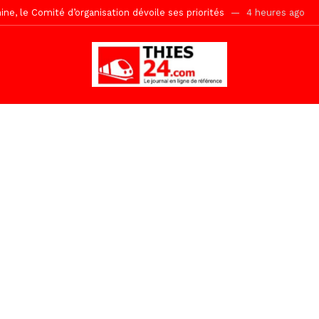
ne, le Comité d’organisation dévoile ses priorités
4 heures ago
uène Nimzath Thiès, mesures annoncées pour une réussite
4 heur
Malick Sy reçoit ses premiers malades lundi 10 Août
20 heures ago
tive sénégalaise ne peut se réduire au seul libéralisme (Lamine Diouck
, l’appel du Khalif Général
1 jour ago
r Mame El Hadji décline ses priorités devant le Gouverneur
1 jou
 2026 avec Mouhamadou Boiro
2 jours ago
e, 100 adolescents outillés dans le Boot Camp JAVA de Mboro
2 jo
Ndiaye l’initiateur du kurel 18 Safar a péri dans un accident
4 heur