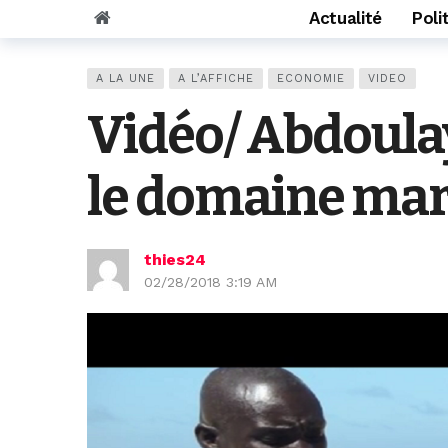
Actualité
Poli
A LA UNE
A L’AFFICHE
ECONOMIE
VIDEO
Vidéo/ Abdoulay
le domaine mari
thies24
02/28/2018 3:19 AM