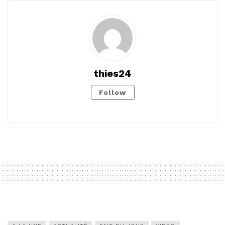
thies24
Follow