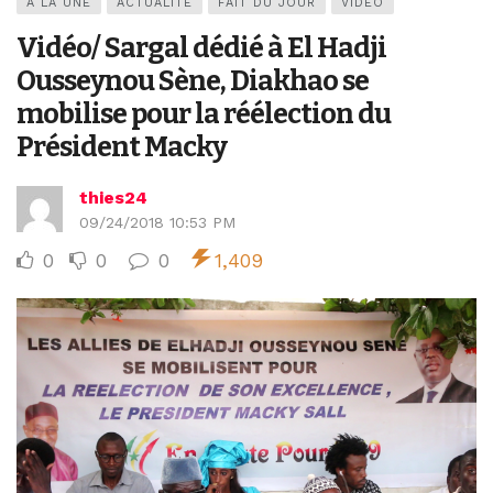
A LA UNE
ACTUALITÉ
FAIT DU JOUR
VIDEO
Vidéo/ Sargal dédié à El Hadji
Ousseynou Sène, Diakhao se
mobilise pour la réélection du
Président Macky
thies24
09/24/2018 10:53 PM
0
0
0
1,409