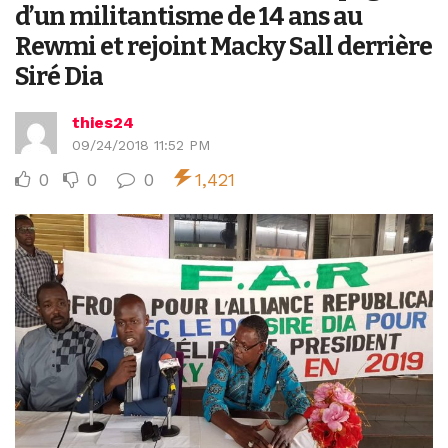
d’un militantisme de 14 ans au
Rewmi et rejoint Macky Sall derrière
Siré Dia
thies24
09/24/2018 11:52 PM
0
0
0
1,421