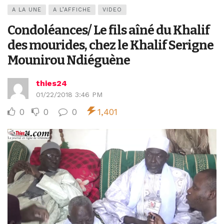
A LA UNE
A L’AFFICHE
VIDEO
Condoléances/ Le fils aîné du Khalif
des mourides, chez le Khalif Serigne
Mounirou Ndiéguène
thies24
01/22/2018 3:46 PM
0
0
0
1,401