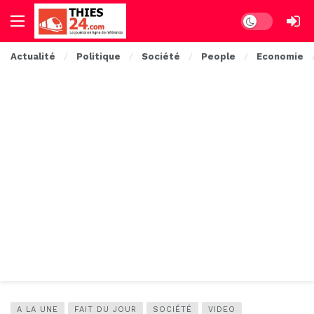
Dark mode
Actualité
Politique
Société
People
Economie
A LA UNE
FAIT DU JOUR
SOCIÉTÉ
VIDEO