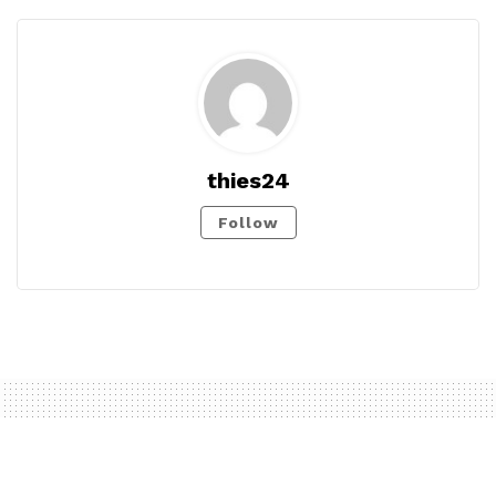
thies24
Follow