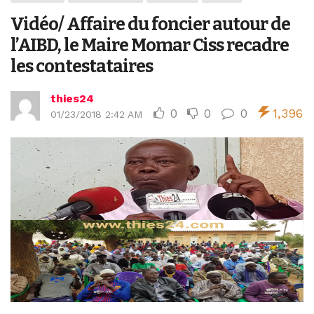
Vidéo/ Affaire du foncier autour de
l’AIBD, le Maire Momar Ciss recadre
les contestataires
thies24
0
0
0
1,396
01/23/2018 2:42 AM