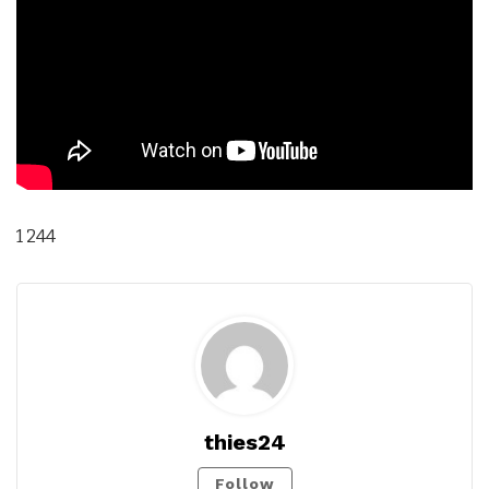
1 244
thies24
Follow