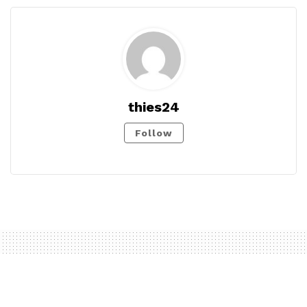
thies24
Follow