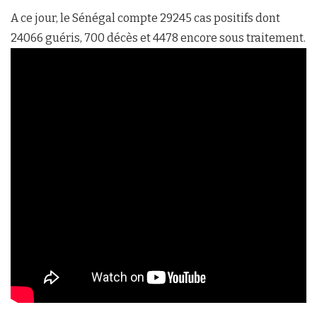
A ce jour, le Sénégal compte 29245 cas positifs dont
24066 guéris, 700 décès et 4478 encore sous traitement.