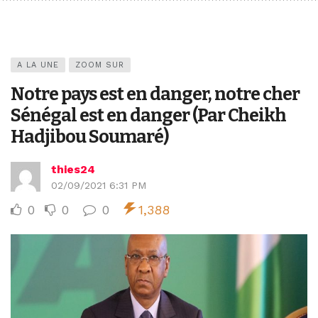
A LA UNE
ZOOM SUR
Notre pays est en danger, notre cher
Sénégal est en danger (Par Cheikh
Hadjibou Soumaré)
thies24
02/09/2021 6:31 PM
0
0
0
1,388