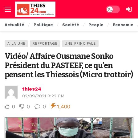
Dark mode
Actualité
Politique
Société
People
Economie
A LA UNE
REPPORTAGE
UNE PRINCIPALE
Vidéo/ Affaire Ousmane Sonko
Président du PASTEEF, ce qu’en
pensent les Thiessois (Micro trottoir)
thies24
02/09/2021 8:22 PM
0
0
0
1,400