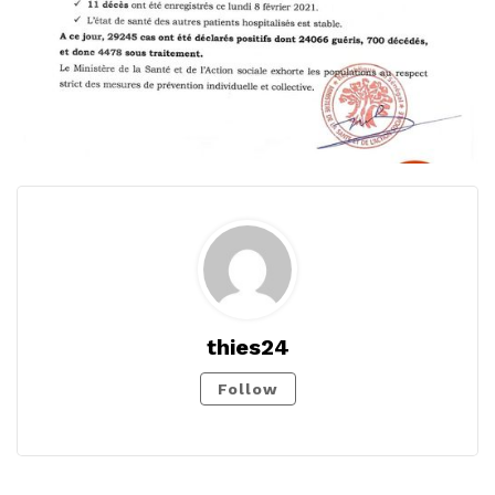
thies24
Follow