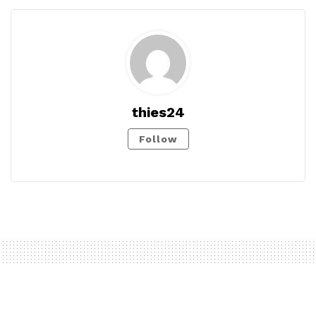
thies24
Follow