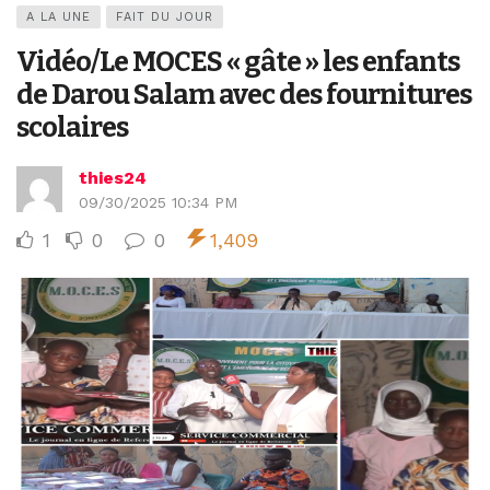
A LA UNE
FAIT DU JOUR
Vidéo/Le MOCES « gâte » les enfants
de Darou Salam avec des fournitures
scolaires
thies24
09/30/2025 10:34 PM
1
0
0
1,409