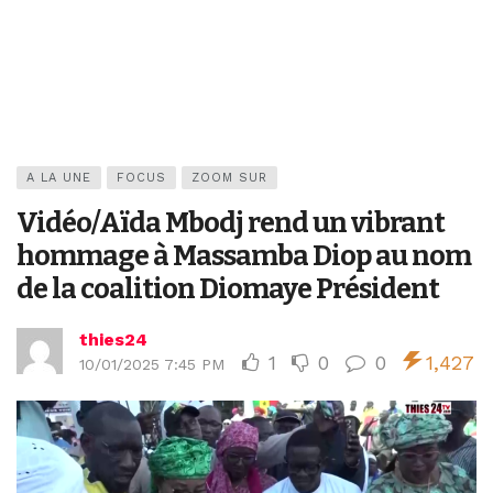
A LA UNE
FOCUS
ZOOM SUR
Vidéo/Aïda Mbodj rend un vibrant
hommage à Massamba Diop au nom
de la coalition Diomaye Président
thies24
1
0
0
1,427
10/01/2025 7:45 PM